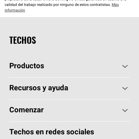
calidad del trabajo realizado por ninguno de estos contratistas.
Más
información
TECHOS
Productos
Elija sus tejas
Recursos y ayuda
Encuentre un contratista
Aspectos básicos sobre techos
Comenzar
Total Protection Roofing
System®
Herramientas de diseño y color
Llame al 1-800-GET
-
PINK®
Techos en redes sociales
Componentes para techos