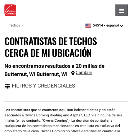
Hambu
54514 -
español
Techos
zipcode,
language
CONTRATISTAS DE TECHOS
CERCA DE MI UBICACIÓN
No encontramos resultados a 20 millas de
Cambiar
Butternut, WI
Butternut
,
WI
FILTROS Y CREDENCIALES
Los contratistas que se enumeran aquí son independientes y no están
asociados a Owens Corning Roofing and Asphalt, LLC ni a ninguna de sus
filiales (en su conjunto, “Owens Corning”). La decisión de contratar a
cualquiera de los contratistas mencionados en esta lista es exclusiva del
propietario de la casa. Owens Corning no ofrece garantías en cuanto a la