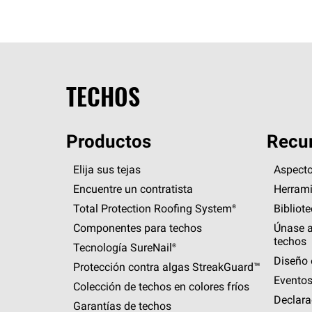
TECHOS
Productos
Recur
Elija sus tejas
Aspecto
Encuentre un contratista
Herrami
Total Protection Roofing
System®
Bibliot
Componentes para techos
Únase a
techos
Tecnología
SureNail®
Diseño 
Protección contra algas
StreakGuard™
Eventos
Colección de techos en colores fríos
Declara
Garantías de techos