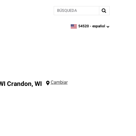
BÚSQUEDA
54520 -
español
zipcode,
language
Cambiar
WI
Crandon
,
WI