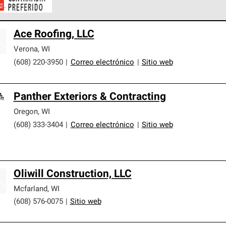
ontratistas Preferenciales de Owens Corning son parte de una r
Ace Roofing, LLC
en con altos estándares y requisitos estrictos de profesionalism
Verona
,
WI
(608) 220-3950
|
Correo electrónico
|
Sitio web
Panther Exteriors & Contracting
Oregon
,
WI
(608) 333-3404
|
Correo electrónico
|
Sitio web
Oliwill Construction, LLC
Mcfarland
,
WI
(608) 576-0075
|
Sitio web