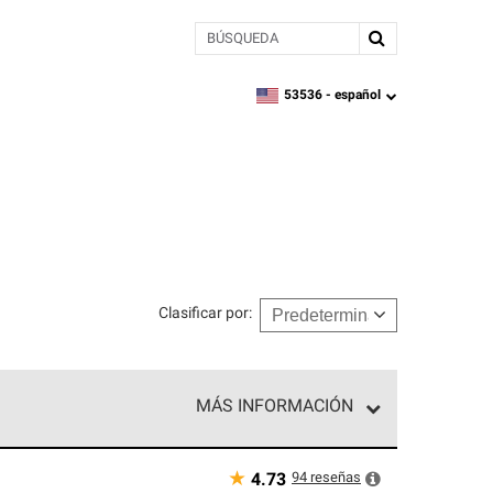
BÚSQUEDA
53536 -
español
zipcode,
language
Clasificar por
:
MÁS INFORMACIÓN
n el nivel superior de nuestra red exclusiva y
y destreza incomparable. Solo ellos pueden
★
94
reseñas
4.73