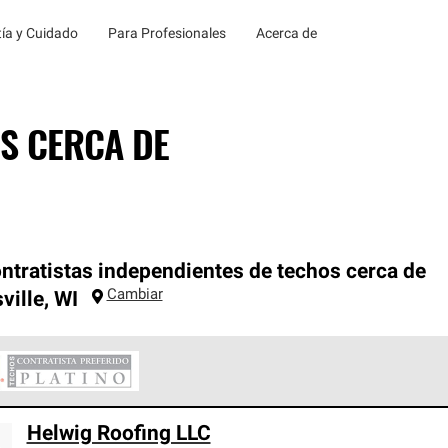
ía y Cuidado
Para Profesionales
Acerca de
S CERCA DE
ntratistas independientes de techos cerca de
Cambiar
ville
,
WI
ontratistas Preferenciales Platinum de Owens Corning constituye
Helwig Roofing LLC
en con estándares estrictos de profesionalismo, confiabilidad 