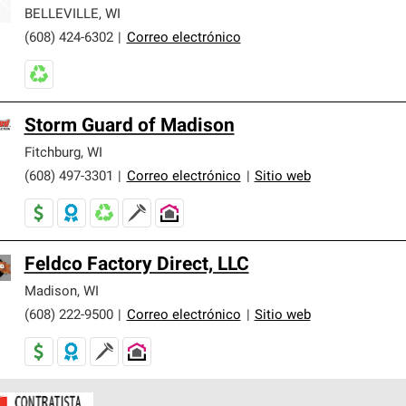
er nuestra mejor garantía de sistemas de techos.
BELLEVILLE
,
WI
(608) 424-6302
|
Correo electrónico
Storm Guard of Madison
Fitchburg
,
WI
(608) 497-3301
|
Correo electrónico
|
Sitio web
Feldco Factory Direct, LLC
Madison
,
WI
(608) 222-9500
|
Correo electrónico
|
Sitio web