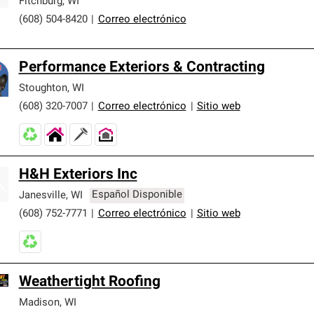
Fitchburg
,
WI
(608) 504-8420
|
Correo electrónico
Performance Exteriors & Contracting
Stoughton
,
WI
(608) 320-7007
|
Correo electrónico
|
Sitio web
H&H Exteriors Inc
Janesville
,
WI
Español Disponible
(608) 752-7771
|
Correo electrónico
|
Sitio web
Weathertight Roofing
Madison
,
WI