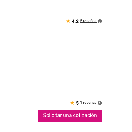
★
5
reseñas
4.2
★
1
reseñas
5
Solicitar una cotización