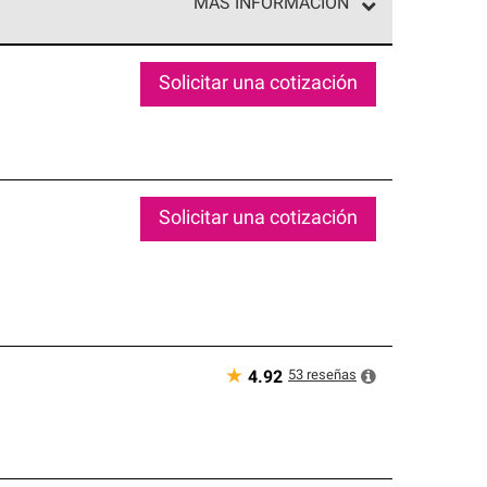
MÁS INFORMACIÓN
ed exclusiva de profesionales de techos que
o y confiabilidad.
Solicitar una cotización
Solicitar una cotización
★
53
reseñas
4.92