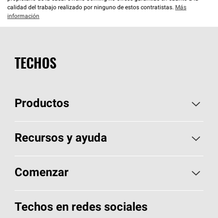
calidad del trabajo realizado por ninguno de estos contratistas.
Más
información
TECHOS
Productos
Elija sus tejas
Recursos y ayuda
Encuentre un contratista
Aspectos básicos sobre techos
Comenzar
Total Protection Roofing
System®
Herramientas de diseño y color
Llame al 1-800-GET
-
PINK®
Techos en redes sociales
Componentes para techos