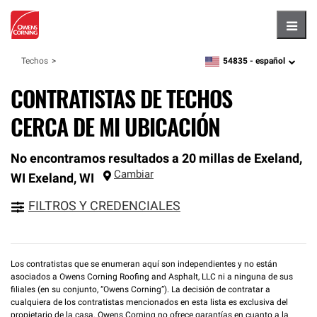
Hambu
54835 -
español
Techos
zipcode,
language
CONTRATISTAS DE TECHOS
CERCA DE MI UBICACIÓN
No encontramos resultados a 20 millas de Exeland,
Cambiar
WI
Exeland
,
WI
FILTROS Y CREDENCIALES
Los contratistas que se enumeran aquí son independientes y no están
asociados a Owens Corning Roofing and Asphalt, LLC ni a ninguna de sus
filiales (en su conjunto, “Owens Corning”). La decisión de contratar a
cualquiera de los contratistas mencionados en esta lista es exclusiva del
propietario de la casa. Owens Corning no ofrece garantías en cuanto a la