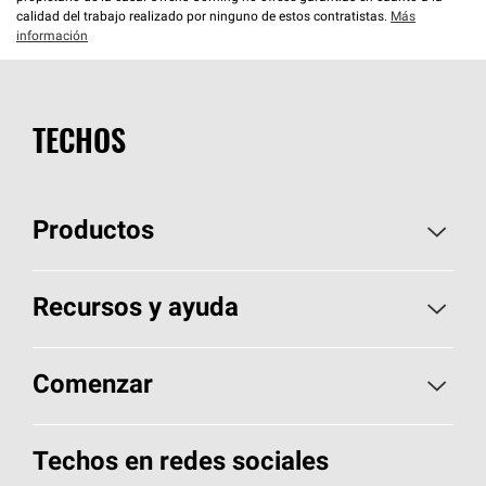
calidad del trabajo realizado por ninguno de estos contratistas.
Más
información
TECHOS
Productos
Elija sus tejas
Recursos y ayuda
Encuentre un contratista
Aspectos básicos sobre techos
Comenzar
Total Protection Roofing
System®
Herramientas de diseño y color
Llame al 1-800-GET
-
PINK®
Techos en redes sociales
Componentes para techos