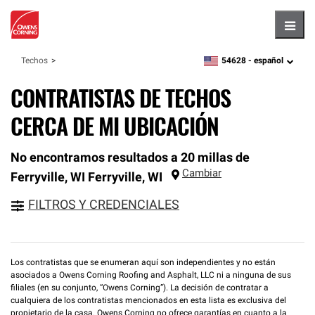
Hambu
54628 -
español
Techos
zipcode,
language
CONTRATISTAS DE TECHOS
CERCA DE MI UBICACIÓN
No encontramos resultados a 20 millas de
Cambiar
Ferryville, WI
Ferryville
,
WI
FILTROS Y CREDENCIALES
Los contratistas que se enumeran aquí son independientes y no están
asociados a Owens Corning Roofing and Asphalt, LLC ni a ninguna de sus
filiales (en su conjunto, “Owens Corning”). La decisión de contratar a
cualquiera de los contratistas mencionados en esta lista es exclusiva del
propietario de la casa. Owens Corning no ofrece garantías en cuanto a la