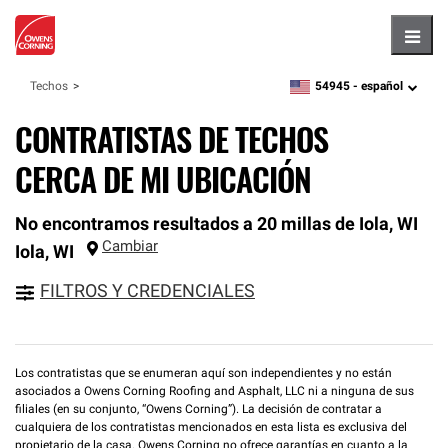
Hambu
54945 -
español
Techos
zipcode,
language
CONTRATISTAS DE TECHOS
CERCA DE MI UBICACIÓN
No encontramos resultados a 20 millas de Iola, WI
Cambiar
Iola
,
WI
FILTROS Y CREDENCIALES
Los contratistas que se enumeran aquí son independientes y no están
asociados a Owens Corning Roofing and Asphalt, LLC ni a ninguna de sus
filiales (en su conjunto, “Owens Corning”). La decisión de contratar a
cualquiera de los contratistas mencionados en esta lista es exclusiva del
propietario de la casa. Owens Corning no ofrece garantías en cuanto a la