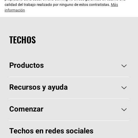
calidad del trabajo realizado por ninguno de estos contratistas.
Más
información
TECHOS
Productos
Elija sus tejas
Recursos y ayuda
Encuentre un contratista
Aspectos básicos sobre techos
Comenzar
Total Protection Roofing
System®
Herramientas de diseño y color
Llame al 1-800-GET
-
PINK®
Techos en redes sociales
Componentes para techos