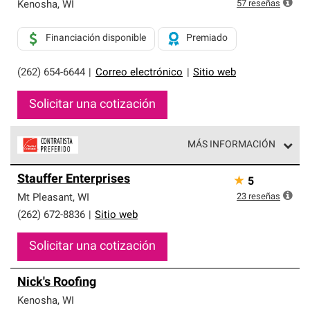
exclusiva y cumplen con estándares estrictos de
57
reseñas
Kenosha
,
WI
profesionalismo, confiabilidad y destreza incomparable.
Solo ellos pueden ofrecer nuestra mejor garantía de
Financiación disponible
Premiado
sistemas de techos.
(262) 654-6644
|
Correo electrónico
|
Sitio web
Solicitar una cotización
MÁS INFORMACIÓN
Los Contratistas Preferenciales de Owens Corning son
Stauffer Enterprises
★
5
parte de una red exclusiva de profesionales de techos
que cumplen con altos estándares y requisitos estrictos
23
reseñas
Mt Pleasant
,
WI
de profesionalismo y confiabilidad.
(262) 672-8836
|
Sitio web
Solicitar una cotización
Nick's Roofing
Kenosha
,
WI