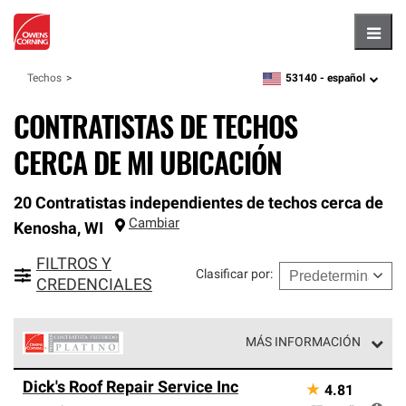
Hambu
53140 -
español
Techos
zipcode,
language
CONTRATISTAS DE TECHOS
CERCA DE MI UBICACIÓN
20 Contratistas independientes de techos cerca de
Cambiar
Kenosha
,
WI
FILTROS Y
Clasificar por
:
CREDENCIALES
MÁS INFORMACIÓN
Los Contratistas Preferenciales Platinum de Owens
Dick's Roof Repair Service Inc
★
4.81
Corning constituyen el nivel superior de nuestra red