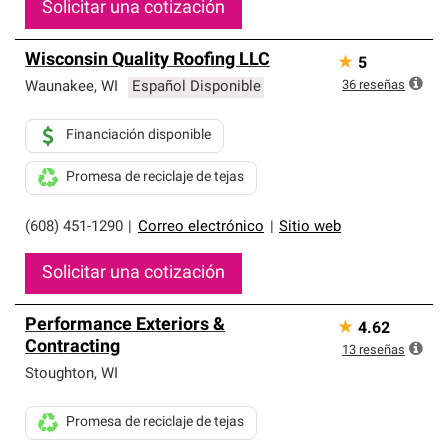
Solicitar una cotización
Wisconsin Quality Roofing LLC
★
5
36
reseñas
Waunakee
,
WI
Español Disponible
Financiación disponible
Promesa de reciclaje de tejas
(608) 451-1290
|
Correo electrónico
|
Sitio web
Solicitar una cotización
Performance Exteriors &
★
4.62
Contracting
13
reseñas
Stoughton
,
WI
Promesa de reciclaje de tejas