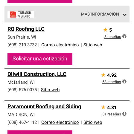
MÁS INFORMACIÓN
Los Contratistas Preferenciales de Owens Corning son
RQ Roofing LLC
★
5
parte de una red exclusiva de profesionales de techos
que cumplen con altos estándares y requisitos estrictos
3
reseñas
Sun Prairie
,
WI
de profesionalismo y confiabilidad.
(608) 219-3732
|
Correo electrónico
|
Sitio web
Solicitar una cotización
Oliwill Construction, LLC
★
4.92
53
reseñas
Mcfarland
,
WI
(608) 576-0075
|
Sitio web
Paramount Roofing and Siding
★
4.81
31
reseñas
MADISON
,
WI
(608) 467-4112
|
Correo electrónico
|
Sitio web