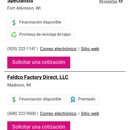
Specialists
exclusiva y cumplen con estándares estrictos de
84
reseñas
profesionalismo, confiabilidad y destreza incomparable.
Fort Atkinson
,
WI
Solo ellos pueden ofrecer nuestra mejor garantía de
sistemas de techos.
Financiación disponible
Promesa de reciclaje de tejas
(920) 222-1147
|
Correo electrónico
|
Sitio web
Solicitar una cotización
Feldco Factory Direct, LLC
Madison
,
WI
Financiación disponible
Premiado
(608) 222-9500
|
Correo electrónico
|
Sitio web
Solicitar una cotización