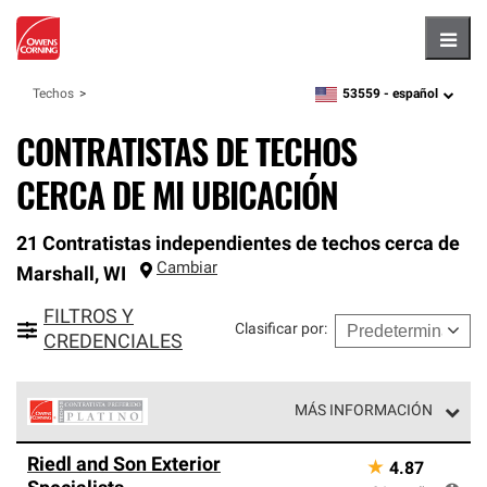
Hambu
53559 -
español
Techos
zipcode,
language
CONTRATISTAS DE TECHOS
CERCA DE MI UBICACIÓN
21 Contratistas independientes de techos cerca de
Cambiar
Marshall
,
WI
FILTROS Y
Clasificar por
:
CREDENCIALES
MÁS INFORMACIÓN
Los Contratistas Preferenciales Platinum de Owens
Riedl and Son Exterior
★
4.87
Corning constituyen el nivel superior de nuestra red