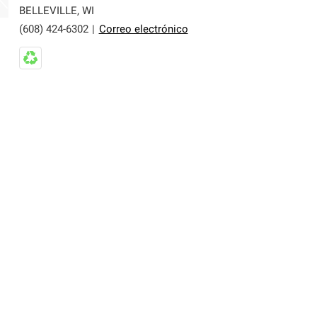
er nuestra mejor garantía de sistemas de techos.
BELLEVILLE
,
WI
(608) 424-6302
|
Correo electrónico