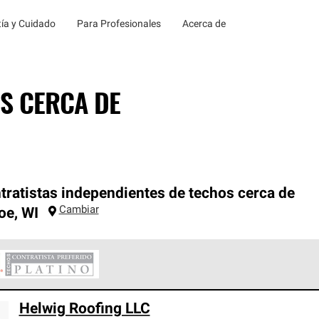
ía y Cuidado
Para Profesionales
Acerca de
S CERCA DE
tratistas independientes de techos cerca de
Cambiar
oe
,
WI
ontratistas Preferenciales Platinum de Owens Corning constituye
Helwig Roofing LLC
en con estándares estrictos de profesionalismo, confiabilidad 