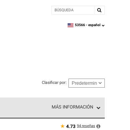
BÚSQUEDA
53566 -
español
zipcode,
language
Clasificar por
:
MÁS INFORMACIÓN
n el nivel superior de nuestra red exclusiva y
y destreza incomparable. Solo ellos pueden
★
94
reseñas
4.73