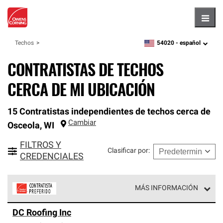
Hambu
54020 -
español
Techos
zipcode,
language
CONTRATISTAS DE TECHOS
CERCA DE MI UBICACIÓN
15 Contratistas independientes de techos cerca de
Cambiar
Osceola
,
WI
FILTROS Y
Clasificar por
:
CREDENCIALES
MÁS INFORMACIÓN
Los Contratistas Preferenciales de Owens Corning son
DC Roofing Inc
parte de una red exclusiva de profesionales de techos