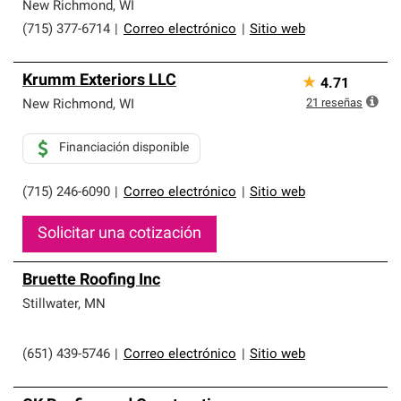
que cumplen con altos estándares y requisitos estrictos
New Richmond
,
WI
de profesionalismo y confiabilidad.
(715) 377-6714
|
Correo electrónico
|
Sitio web
Krumm Exteriors LLC
★
4.71
21
reseñas
New Richmond
,
WI
Financiación disponible
(715) 246-6090
|
Correo electrónico
|
Sitio web
Solicitar una cotización
Bruette Roofing Inc
Stillwater
,
MN
(651) 439-5746
|
Correo electrónico
|
Sitio web