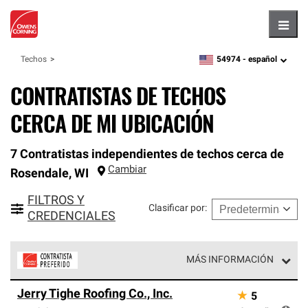
Hambu
54974 -
español
Techos
zipcode,
language
CONTRATISTAS DE TECHOS
CERCA DE MI UBICACIÓN
7 Contratistas independientes de techos cerca de
Cambiar
Rosendale
,
WI
FILTROS Y
Clasificar por
:
CREDENCIALES
MÁS INFORMACIÓN
Los Contratistas Preferenciales de Owens Corning son
Jerry Tighe Roofing Co., Inc.
★
5
parte de una red exclusiva de profesionales de techos