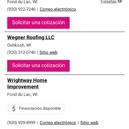
que cumplen con altos estándares y requisitos estrictos
9
reseñas
Fond du Lac
,
WI
de profesionalismo y confiabilidad.
(920) 922-7246
|
Correo electrónico
Solicitar una cotización
Wegner Roofing LLC
Oshkosh
,
WI
(920) 312-0740
|
Sitio web
Solicitar una cotización
Wrightway Home
Improvement
Fond du Lac
,
WI
Financiación disponible
(920) 929-8999
|
Correo electrónico
|
Sitio web