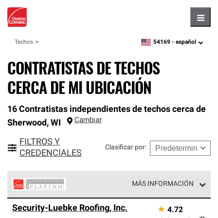
Hambu
54169 -
español
Techos
zipcode,
language
CONTRATISTAS DE TECHOS
CERCA DE MI UBICACIÓN
16 Contratistas independientes de techos cerca de
Cambiar
Sherwood
,
WI
FILTROS Y
Clasificar por
:
CREDENCIALES
MÁS INFORMACIÓN
Los Contratistas Preferenciales Platinum de Owens
Security-Luebke Roofing, Inc.
★
4.72
Corning constituyen el nivel superior de nuestra red