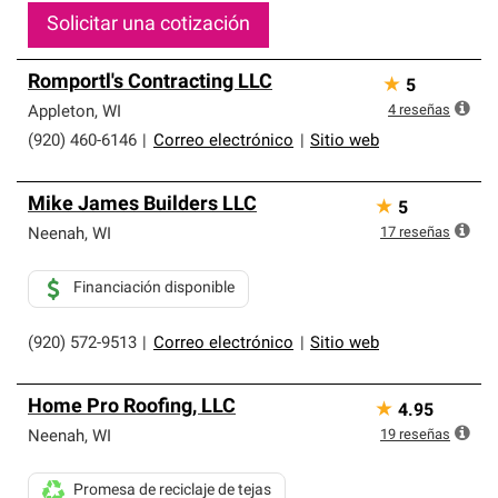
Solicitar una cotización
Romportl's Contracting LLC
★
5
4
reseñas
Appleton
,
WI
(920) 460-6146
|
Correo electrónico
|
Sitio web
Mike James Builders LLC
★
5
17
reseñas
Neenah
,
WI
Financiación disponible
(920) 572-9513
|
Correo electrónico
|
Sitio web
Home Pro Roofing, LLC
★
4.95
19
reseñas
Neenah
,
WI
Promesa de reciclaje de tejas