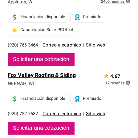
exclusiva y cumplen con estándares estrictos de
2406
reseñas
Appleton
,
WI
profesionalismo, confiabilidad y destreza incomparable.
Solo ellos pueden ofrecer nuestra mejor garantía de
Financiación disponible
Premiado
sistemas de techos.
Capacitación Solar PROtect
(920) 766-3464
|
Correo electrónico
|
Sitio web
Solicitar una cotización
Fox Valley Roofing & Siding
★
4.67
12
reseñas
NEENAH
,
WI
Financiación disponible
Premiado
(920) 722-7682
|
Correo electrónico
|
Sitio web
Solicitar una cotización