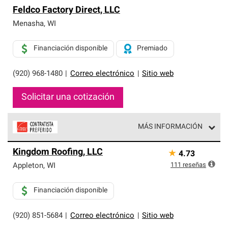
Feldco Factory Direct, LLC
Menasha
,
WI
Financiación disponible
Premiado
(920) 968-1480
|
Correo electrónico
|
Sitio web
Solicitar una cotización
MÁS INFORMACIÓN
Los Contratistas Preferenciales de Owens Corning son
Kingdom Roofing, LLC
★
4.73
parte de una red exclusiva de profesionales de techos
que cumplen con altos estándares y requisitos estrictos
111
reseñas
Appleton
,
WI
de profesionalismo y confiabilidad.
Financiación disponible
(920) 851-5684
|
Correo electrónico
|
Sitio web