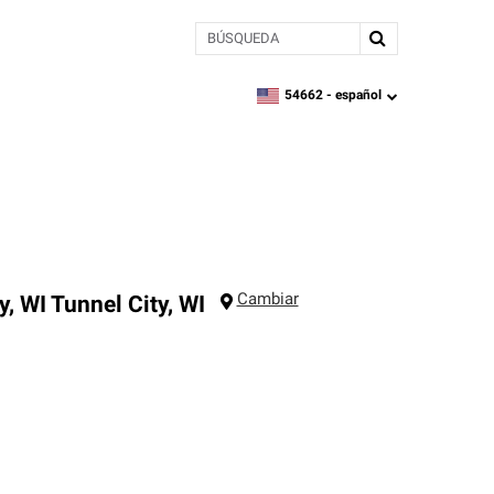
BÚSQUEDA
54662 -
español
zipcode,
language
Cambiar
y, WI
Tunnel City
,
WI