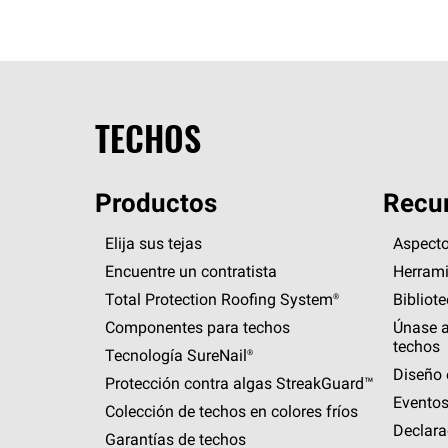
TECHOS
Productos
Recur
Elija sus tejas
Aspecto
Encuentre un contratista
Herrami
Total Protection Roofing
System®
Bibliot
Componentes para techos
Únase a
techos
Tecnología
SureNail®
Diseño 
Protección contra algas
StreakGuard™
Eventos
Colección de techos en colores fríos
Declara
Garantías de techos