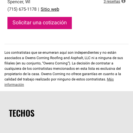
que cumplen con altos estándares y requisitos estrictos
3
reseñas
Spencer
,
WI
de profesionalismo y confiabilidad.
(715) 675-1178
|
Sitio web
Solicitar una cotización
Los contratistas que se enumeran aquí son independientes y no están
asociados a Owens Corning Roofing and Asphalt, LLC ni a ninguna de sus
filiales (en su conjunto, “Owens Corning”). La decisión de contratar a
cualquiera de los contratistas mencionados en esta lista es exclusiva del
propietario de la casa. Owens Corning no ofrece garantías en cuanto a la
calidad del trabajo realizado por ninguno de estos contratistas.
Más
información
TECHOS