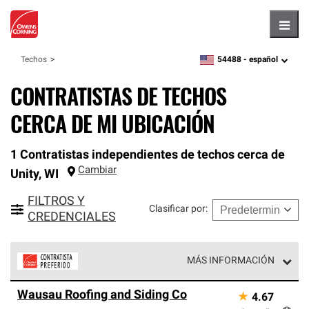
Hambu
54488 -
español
Techos
zipcode,
language
CONTRATISTAS DE TECHOS
CERCA DE MI UBICACIÓN
1 Contratistas independientes de techos cerca de
Cambiar
Unity
,
WI
FILTROS Y
Clasificar por
:
CREDENCIALES
MÁS INFORMACIÓN
Los Contratistas Preferenciales de Owens Corning son
Wausau Roofing and Siding Co
★
4.67
parte de una red exclusiva de profesionales de techos