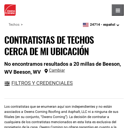
Hambu
24714 -
español
Techos
zipcode,
language
CONTRATISTAS DE TECHOS
CERCA DE MI UBICACIÓN
No encontramos resultados a 20 millas de Beeson,
Cambiar
WV
Beeson
,
WV
FILTROS Y CREDENCIALES
Los contratistas que se enumeran aquí son independientes y no están
asociados a Owens Corning Roofing and Asphalt, LLC ni a ninguna de sus
filiales (en su conjunto, “Owens Corning”). La decisión de contratar a
cualquiera de los contratistas mencionados en esta lista es exclusiva del
propietario de la casa. Owens Corning no ofrece garantías en cuanto a la