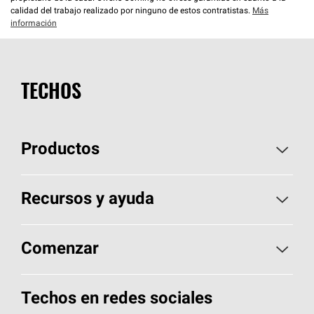
calidad del trabajo realizado por ninguno de estos contratistas.
Más
información
TECHOS
Productos
Elija sus tejas
Recursos y ayuda
Encuentre un contratista
Aspectos básicos sobre techos
Comenzar
Total Protection Roofing
System®
Herramientas de diseño y color
Llame al 1-800-GET
-
PINK®
Techos en redes sociales
Componentes para techos