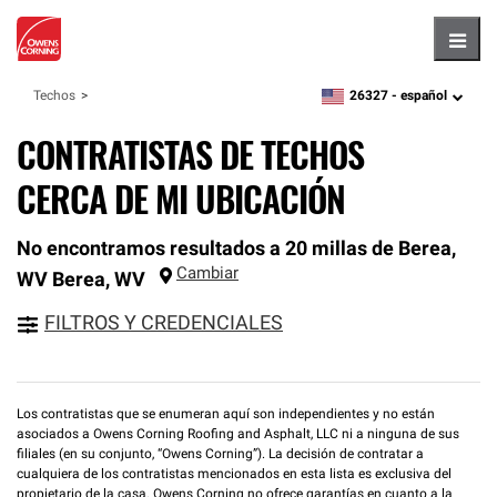
Hambu
26327 -
español
Techos
zipcode,
language
CONTRATISTAS DE TECHOS
CERCA DE MI UBICACIÓN
No encontramos resultados a 20 millas de Berea,
Cambiar
WV
Berea
,
WV
FILTROS Y CREDENCIALES
Los contratistas que se enumeran aquí son independientes y no están
asociados a Owens Corning Roofing and Asphalt, LLC ni a ninguna de sus
filiales (en su conjunto, “Owens Corning”). La decisión de contratar a
cualquiera de los contratistas mencionados en esta lista es exclusiva del
propietario de la casa. Owens Corning no ofrece garantías en cuanto a la