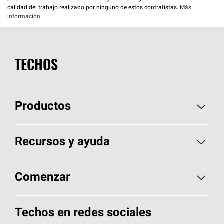
calidad del trabajo realizado por ninguno de estos contratistas.
Más
información
TECHOS
Productos
Elija sus tejas
Recursos y ayuda
Encuentre un contratista
Aspectos básicos sobre techos
Comenzar
Total Protection Roofing
System®
Herramientas de diseño y color
Llame al 1-800-GET
-
PINK®
Techos en redes sociales
Componentes para techos