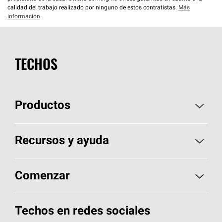
calidad del trabajo realizado por ninguno de estos contratistas.
Más
información
TECHOS
Productos
Elija sus tejas
Recursos y ayuda
Encuentre un contratista
Aspectos básicos sobre techos
Comenzar
Total Protection Roofing
System®
Herramientas de diseño y color
Llame al 1-800-GET
-
PINK®
Techos en redes sociales
Componentes para techos