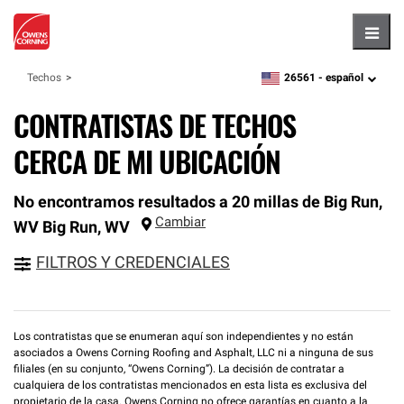
Hambu
26561 -
español
Techos
zipcode,
language
CONTRATISTAS DE TECHOS
CERCA DE MI UBICACIÓN
No encontramos resultados a 20 millas de Big Run,
Cambiar
WV
Big Run
,
WV
FILTROS Y CREDENCIALES
Los contratistas que se enumeran aquí son independientes y no están
asociados a Owens Corning Roofing and Asphalt, LLC ni a ninguna de sus
filiales (en su conjunto, “Owens Corning”). La decisión de contratar a
cualquiera de los contratistas mencionados en esta lista es exclusiva del
propietario de la casa. Owens Corning no ofrece garantías en cuanto a la