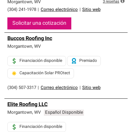
exclusiva y cumplen con estándares estrictos de
3
reseñas
Morgantown
,
WV
profesionalismo, confiabilidad y destreza incomparable.
(304) 241-1978
|
Correo electrónico
|
Sitio web
Solo ellos pueden ofrecer nuestra mejor garantía de
sistemas de techos.
Solicitar una cotización
Buccos Roofing Inc
Morgantown
,
WV
Financiación disponible
Premiado
Capacitación Solar PROtect
(304) 507-3317
|
Correo electrónico
|
Sitio web
Elite Roofing LLC
Morgantown
,
WV
Español Disponible
Financiación disponible