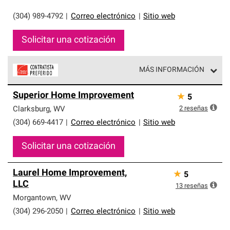
(304) 989-4792
|
Correo electrónico
|
Sitio web
Solicitar una cotización
MÁS INFORMACIÓN
Los Contratistas Preferenciales de Owens Corning son
Superior Home Improvement
★
5
parte de una red exclusiva de profesionales de techos
que cumplen con altos estándares y requisitos estrictos
2
reseñas
Clarksburg
,
WV
de profesionalismo y confiabilidad.
(304) 669-4417
|
Correo electrónico
|
Sitio web
Solicitar una cotización
Laurel Home Improvement,
★
5
LLC
13
reseñas
Morgantown
,
WV
(304) 296-2050
|
Correo electrónico
|
Sitio web