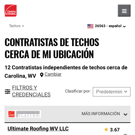
Hambu
26563 -
español
Techos
zipcode,
language
CONTRATISTAS DE TECHOS
CERCA DE MI UBICACIÓN
12 Contratistas independientes de techos cerca de
Cambiar
Carolina
,
WV
FILTROS Y
Clasificar por
:
CREDENCIALES
MÁS INFORMACIÓN
Los Contratistas Preferenciales Platinum de Owens
Ultimate Roofing WV LLC
★
3.67
Corning constituyen el nivel superior de nuestra red