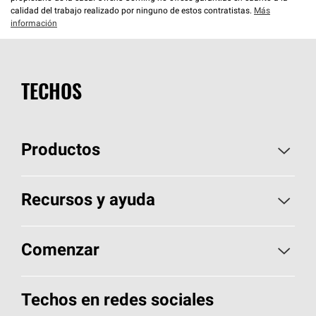
calidad del trabajo realizado por ninguno de estos contratistas.
Más
información
TECHOS
Productos
Elija sus tejas
Recursos y ayuda
Encuentre un contratista
Aspectos básicos sobre techos
Comenzar
Total Protection Roofing
System®
Herramientas de diseño y color
Llame al 1-800-GET
-
PINK®
Techos en redes sociales
Componentes para techos