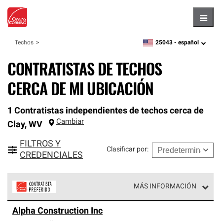
Hambu
25043 -
español
Techos
zipcode,
language
CONTRATISTAS DE TECHOS
CERCA DE MI UBICACIÓN
1 Contratistas independientes de techos cerca de
Cambiar
Clay
,
WV
FILTROS Y
Clasificar por
:
CREDENCIALES
MÁS INFORMACIÓN
Los Contratistas Preferenciales de Owens Corning son
Alpha Construction Inc
parte de una red exclusiva de profesionales de techos