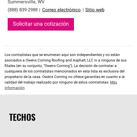
que cumplen con altos estándares y requisitos estrictos
Summersville
,
WV
de profesionalismo y confiabilidad.
(888) 839-2988
|
Correo electrónico
|
Sitio web
Solicitar una cotización
Los contratistas que se enumeran aquí son independientes y no están
asociados a Owens Corning Roofing and Asphalt, LLC ni a ninguna de sus
filiales (en su conjunto, “Owens Corning”). La decisión de contratar a
cualquiera de los contratistas mencionados en esta lista es exclusiva del
propietario de la casa. Owens Corning no ofrece garantías en cuanto a la
calidad del trabajo realizado por ninguno de estos contratistas.
Más
información
TECHOS