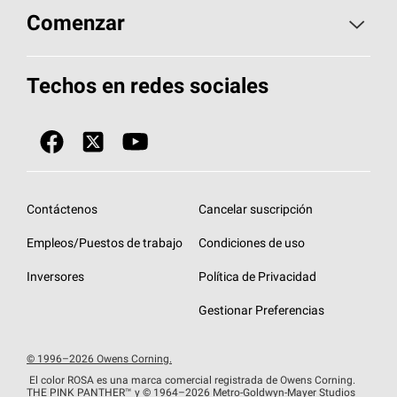
Aspectos básicos sobre techos
Comenzar
Total Protection Roofing
System®
Herramientas de diseño y color
Llame al 1-800-GET
-
PINK®
Techos en redes sociales
Componentes para techos
Biblioteca de documentos
Contratistas de techos por ubicación
Tecnología
SureNail®
Únase a la red de contratistas de techos
Encuentre una tienda o encuentre un
Protección contra algas
StreakGuard™
distribuidor
Diseño en el techo
Contáctenos
Cancelar suscripción
Colección de techos en colores fríos
Financiamiento de techos
Empleos/Puestos de trabajo
Condiciones de uso
Eventos para contratistas
Garantías de techos
Inversores
Política de Privacidad
Declaración de rendimiento de la UE
Gestionar Preferencias
© 1996–2026 Owens Corning.
El color ROSA es una marca comercial registrada de Owens Corning.
THE PINK
PANTHER™
y © 1964–2026 Metro-Goldwyn-Mayer Studios