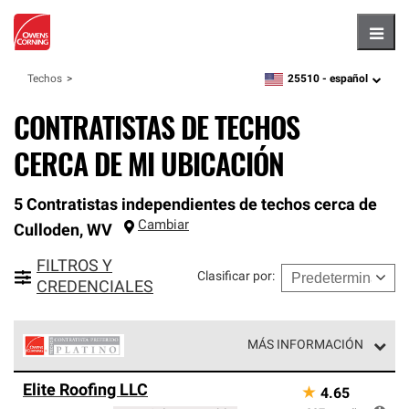
Hambu
25510 -
español
Techos
zipcode,
language
CONTRATISTAS DE TECHOS
CERCA DE MI UBICACIÓN
5 Contratistas independientes de techos cerca de
Cambiar
Culloden
,
WV
FILTROS Y
Clasificar por
:
CREDENCIALES
MÁS INFORMACIÓN
Los Contratistas Preferenciales Platinum de Owens
Elite Roofing LLC
★
4.65
Corning constituyen el nivel superior de nuestra red