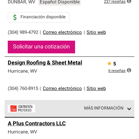
exclusiva y cumplen con estándares estrictos de
237
reseñas
DUNBAR
,
WV
Español Disponible
profesionalismo, confiabilidad y destreza incomparable.
Solo ellos pueden ofrecer nuestra mejor garantía de
Financiación disponible
sistemas de techos.
(304) 989-4792
|
Correo electrónico
|
Sitio web
Solicitar una cotización
Design Roofing & Sheet Metal
★
5
6
reseñas
Hurricane
,
WV
(304) 760-8915
|
Correo electrónico
|
Sitio web
MÁS INFORMACIÓN
Los Contratistas Preferenciales de Owens Corning son
A Plus Contractors LLC
parte de una red exclusiva de profesionales de techos
que cumplen con altos estándares y requisitos estrictos
Hurricane
,
WV
de profesionalismo y confiabilidad.