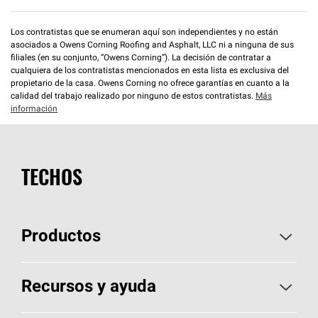
Los contratistas que se enumeran aquí son independientes y no están
asociados a Owens Corning Roofing and Asphalt, LLC ni a ninguna de sus
filiales (en su conjunto, “Owens Corning”). La decisión de contratar a
cualquiera de los contratistas mencionados en esta lista es exclusiva del
propietario de la casa. Owens Corning no ofrece garantías en cuanto a la
calidad del trabajo realizado por ninguno de estos contratistas.
Más
información
TECHOS
Productos
Elija sus tejas
Recursos y ayuda
Encuentre un contratista