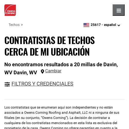
Hambu
25617 -
español
Techos
zipcode,
language
CONTRATISTAS DE TECHOS
CERCA DE MI UBICACIÓN
No encontramos resultados a 20 millas de Davin,
Cambiar
WV
Davin
,
WV
FILTROS Y CREDENCIALES
Los contratistas que se enumeran aquí son independientes y no están
asociados a Owens Corning Roofing and Asphalt, LLC ni a ninguna de sus
filiales (en su conjunto, “Owens Corning”). La decisión de contratar a
cualquiera de los contratistas mencionados en esta lista es exclusiva del
propietario de la casa. Owens Corning no ofrece garantías en cuanto a la