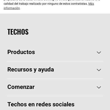
calidad del trabajo realizado por ninguno de estos contratistas.
Más
información
TECHOS
Productos
Elija sus tejas
Recursos y ayuda
Encuentre un contratista
Aspectos básicos sobre techos
Comenzar
Total Protection Roofing
System®
Herramientas de diseño y color
Llame al 1-800-GET
-
PINK®
Techos en redes sociales
Componentes para techos