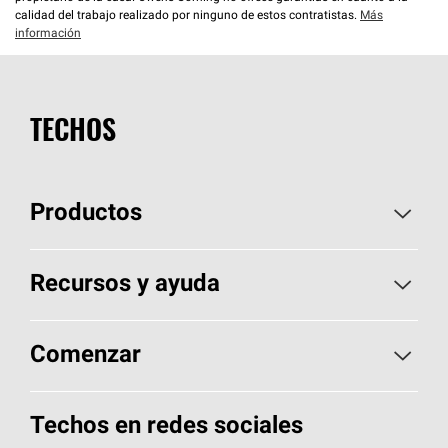
calidad del trabajo realizado por ninguno de estos contratistas.
Más
información
TECHOS
Productos
Elija sus tejas
Recursos y ayuda
Encuentre un contratista
Aspectos básicos sobre techos
Comenzar
Total Protection Roofing
System®
Herramientas de diseño y color
Llame al 1-800-GET
-
PINK®
Techos en redes sociales
Componentes para techos