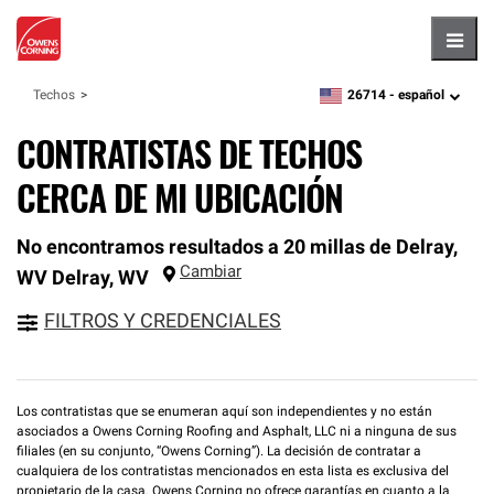
Hambu
26714 -
español
Techos
zipcode,
language
CONTRATISTAS DE TECHOS
CERCA DE MI UBICACIÓN
No encontramos resultados a 20 millas de Delray,
Cambiar
WV
Delray
,
WV
FILTROS Y CREDENCIALES
Los contratistas que se enumeran aquí son independientes y no están
asociados a Owens Corning Roofing and Asphalt, LLC ni a ninguna de sus
filiales (en su conjunto, “Owens Corning”). La decisión de contratar a
cualquiera de los contratistas mencionados en esta lista es exclusiva del
propietario de la casa. Owens Corning no ofrece garantías en cuanto a la