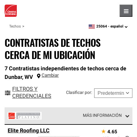
Hambu
25064 -
español
Techos
zipcode,
language
CONTRATISTAS DE TECHOS
CERCA DE MI UBICACIÓN
7 Contratistas independientes de techos cerca de
Cambiar
Dunbar
,
WV
FILTROS Y
Clasificar por
:
CREDENCIALES
MÁS INFORMACIÓN
Los Contratistas Preferenciales Platinum de Owens
Elite Roofing LLC
★
4.65
Corning constituyen el nivel superior de nuestra red