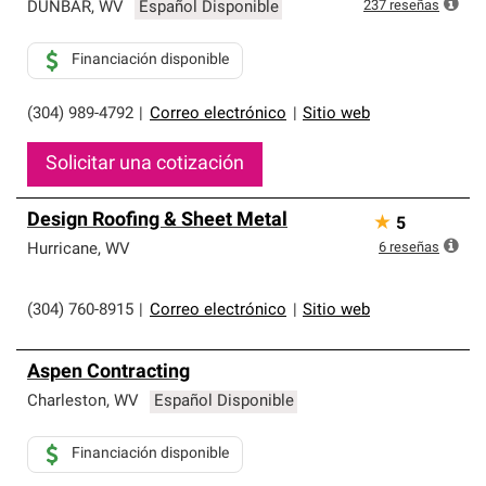
exclusiva y cumplen con estándares estrictos de
237
reseñas
DUNBAR
,
WV
Español Disponible
profesionalismo, confiabilidad y destreza incomparable.
Solo ellos pueden ofrecer nuestra mejor garantía de
Financiación disponible
sistemas de techos.
(304) 989-4792
|
Correo electrónico
|
Sitio web
Solicitar una cotización
Design Roofing & Sheet Metal
★
5
6
reseñas
Hurricane
,
WV
(304) 760-8915
|
Correo electrónico
|
Sitio web
Aspen Contracting
Charleston
,
WV
Español Disponible
Financiación disponible