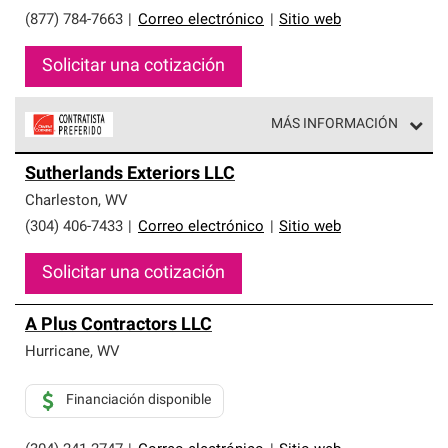
(877) 784-7663
|
Correo electrónico
|
Sitio web
Solicitar una cotización
MÁS INFORMACIÓN
Los Contratistas Preferenciales de Owens Corning son
Sutherlands Exteriors LLC
parte de una red exclusiva de profesionales de techos
que cumplen con altos estándares y requisitos estrictos
Charleston
,
WV
de profesionalismo y confiabilidad.
(304) 406-7433
|
Correo electrónico
|
Sitio web
Solicitar una cotización
A Plus Contractors LLC
Hurricane
,
WV
Financiación disponible