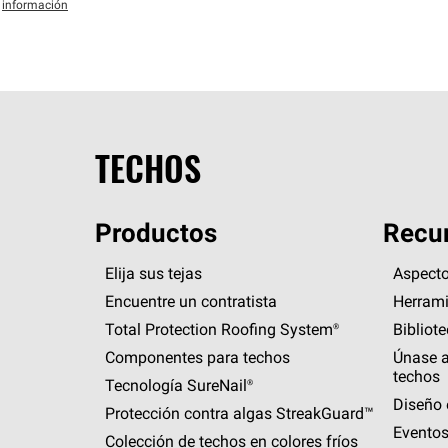
información
TECHOS
Productos
Recur
Elija sus tejas
Aspecto
Encuentre un contratista
Herrami
Total Protection Roofing
System®
Bibliot
Componentes para techos
Únase a
techos
Tecnología
SureNail®
Diseño 
Protección contra algas
StreakGuard™
Eventos
Colección de techos en colores fríos