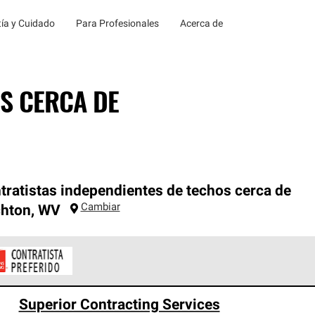
ía y Cuidado
Para Profesionales
Acerca de
S CERCA DE
tratistas independientes de techos cerca de
Cambiar
chton
,
WV
ontratistas Preferenciales de Owens Corning son parte de una r
Superior Contracting Services
en con altos estándares y requisitos estrictos de profesionalism