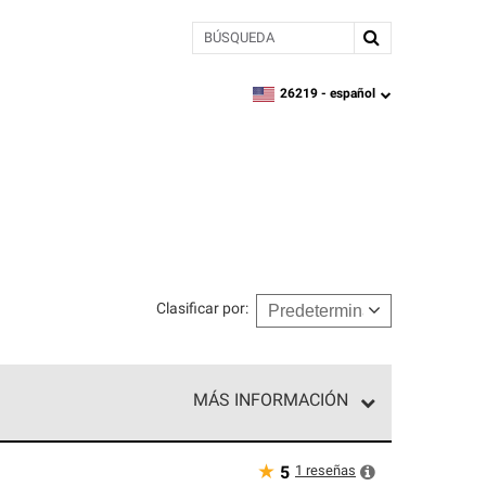
BÚSQUEDA
26219 -
español
zipcode,
language
Clasificar por
:
MÁS INFORMACIÓN
ed exclusiva de profesionales de techos que
o y confiabilidad.
★
1
reseñas
5