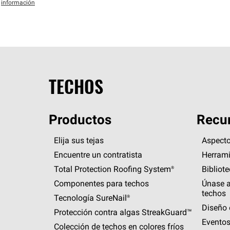
información
TECHOS
Productos
Recur
Elija sus tejas
Aspecto
Encuentre un contratista
Herrami
Total Protection Roofing
System®
Bibliot
Componentes para techos
Únase a
techos
Tecnología
SureNail®
Diseño 
Protección contra algas
StreakGuard™
Eventos
Colección de techos en colores fríos