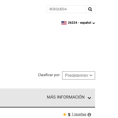
BÚSQUEDA
26224 -
español
zipcode,
language
Clasificar por
:
MÁS INFORMACIÓN
ed exclusiva de profesionales de techos que
o y confiabilidad.
★
1
reseñas
5