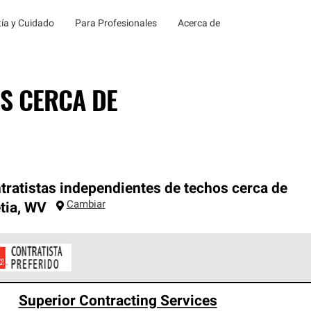
ía y Cuidado
Para Profesionales
Acerca de
S CERCA DE
tratistas independientes de techos cerca de
Cambiar
tia
,
WV
ontratistas Preferenciales de Owens Corning son parte de una r
Superior Contracting Services
en con altos estándares y requisitos estrictos de profesionalism