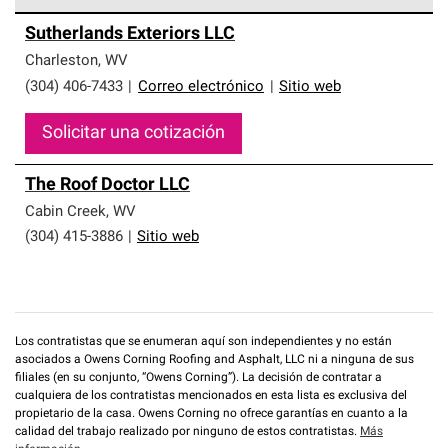
Los Contratistas Preferenciales de Owens Corning son
Sutherlands Exteriors LLC
parte de una red exclusiva de profesionales de techos
que cumplen con altos estándares y requisitos estrictos
Charleston
,
WV
de profesionalismo y confiabilidad.
(304) 406-7433
|
Correo electrónico
|
Sitio web
Solicitar una cotización
The Roof Doctor LLC
Cabin Creek
,
WV
(304) 415-3886
|
Sitio web
Los contratistas que se enumeran aquí son independientes y no están
asociados a Owens Corning Roofing and Asphalt, LLC ni a ninguna de sus
filiales (en su conjunto, “Owens Corning”). La decisión de contratar a
cualquiera de los contratistas mencionados en esta lista es exclusiva del
propietario de la casa. Owens Corning no ofrece garantías en cuanto a la
calidad del trabajo realizado por ninguno de estos contratistas.
Más