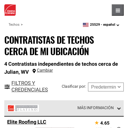
Hambu
25529 -
español
Techos
zipcode,
language
CONTRATISTAS DE TECHOS
CERCA DE MI UBICACIÓN
4 Contratistas independientes de techos cerca de
Cambiar
Julian
,
WV
FILTROS Y
Clasificar por
:
CREDENCIALES
MÁS INFORMACIÓN
Los Contratistas Preferenciales Platinum de Owens
Elite Roofing LLC
★
4.65
Corning constituyen el nivel superior de nuestra red