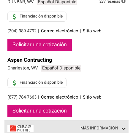
exclusiva y cumplen con estándares estrictos de
237
reseñas
DUNBAR
,
WV
Español Disponible
profesionalismo, confiabilidad y destreza incomparable.
Solo ellos pueden ofrecer nuestra mejor garantía de
Financiación disponible
sistemas de techos.
(304) 989-4792
|
Correo electrónico
|
Sitio web
Solicitar una cotización
Aspen Contracting
Charleston
,
WV
Español Disponible
Financiación disponible
(877) 784-7663
|
Correo electrónico
|
Sitio web
Solicitar una cotización
MÁS INFORMACIÓN