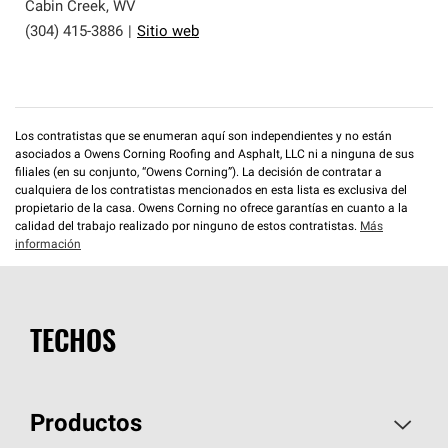
que cumplen con altos estándares y requisitos estrictos
Cabin Creek
,
WV
de profesionalismo y confiabilidad.
(304) 415-3886
|
Sitio web
Los contratistas que se enumeran aquí son independientes y no están
asociados a Owens Corning Roofing and Asphalt, LLC ni a ninguna de sus
filiales (en su conjunto, “Owens Corning”). La decisión de contratar a
cualquiera de los contratistas mencionados en esta lista es exclusiva del
propietario de la casa. Owens Corning no ofrece garantías en cuanto a la
calidad del trabajo realizado por ninguno de estos contratistas.
Más
información
TECHOS
Productos