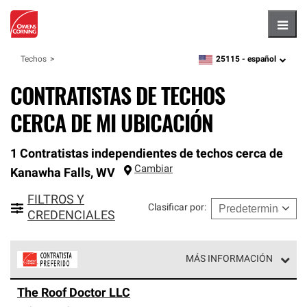
Hambu
25115 -
español
Techos
zipcode,
language
CONTRATISTAS DE TECHOS
CERCA DE MI UBICACIÓN
1 Contratistas independientes de techos cerca de
Cambiar
Kanawha Falls
,
WV
FILTROS Y
Clasificar por
:
CREDENCIALES
MÁS INFORMACIÓN
Los Contratistas Preferenciales de Owens Corning son
The Roof Doctor LLC
parte de una red exclusiva de profesionales de techos