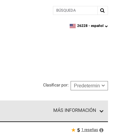
BÚSQUEDA
26228 -
español
zipcode,
language
Clasificar por
:
MÁS INFORMACIÓN
ed exclusiva de profesionales de techos que
o y confiabilidad.
★
1
reseñas
5