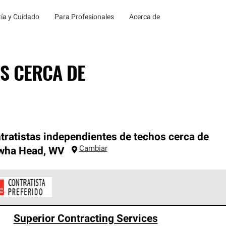
ía y Cuidado
Para Profesionales
Acerca de
S CERCA DE
tratistas independientes de techos cerca de
Cambiar
wha Head
,
WV
ontratistas Preferenciales de Owens Corning son parte de una r
Superior Contracting Services
en con altos estándares y requisitos estrictos de profesionalism