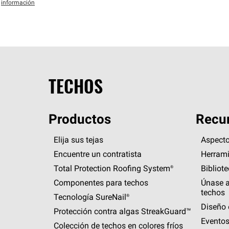
información
TECHOS
Productos
Recur
Elija sus tejas
Aspecto
Encuentre un contratista
Herrami
Total Protection Roofing
System®
Bibliot
Componentes para techos
Únase a
techos
Tecnología
SureNail®
Diseño 
Protección contra algas
StreakGuard™
Eventos
Colección de techos en colores fríos