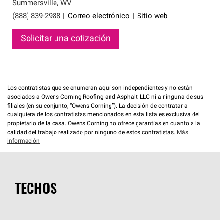
que cumplen con altos estándares y requisitos estrictos
Summersville
,
WV
de profesionalismo y confiabilidad.
(888) 839-2988
|
Correo electrónico
|
Sitio web
Solicitar una cotización
Los contratistas que se enumeran aquí son independientes y no están
asociados a Owens Corning Roofing and Asphalt, LLC ni a ninguna de sus
filiales (en su conjunto, “Owens Corning”). La decisión de contratar a
cualquiera de los contratistas mencionados en esta lista es exclusiva del
propietario de la casa. Owens Corning no ofrece garantías en cuanto a la
calidad del trabajo realizado por ninguno de estos contratistas.
Más
información
TECHOS