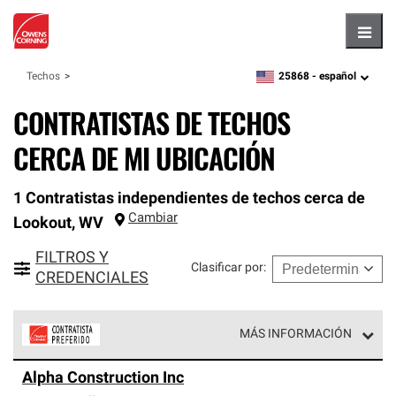
Hambu
25868 -
español
Techos
zipcode,
language
CONTRATISTAS DE TECHOS
CERCA DE MI UBICACIÓN
1 Contratistas independientes de techos cerca de
Cambiar
Lookout
,
WV
FILTROS Y
Clasificar por
:
CREDENCIALES
MÁS INFORMACIÓN
Los Contratistas Preferenciales de Owens Corning son
Alpha Construction Inc
parte de una red exclusiva de profesionales de techos