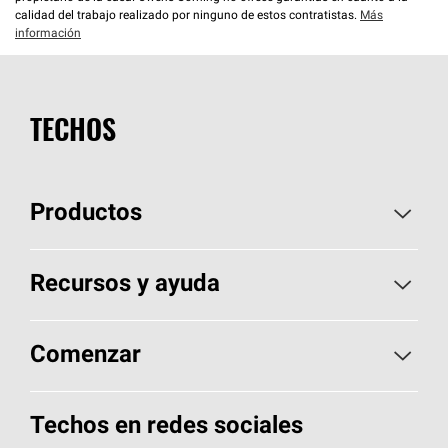
calidad del trabajo realizado por ninguno de estos contratistas.
Más
información
TECHOS
Productos
Elija sus tejas
Recursos y ayuda
Encuentre un contratista
Aspectos básicos sobre techos
Comenzar
Total Protection Roofing
System®
Herramientas de diseño y color
Llame al 1-800-GET
-
PINK®
Techos en redes sociales
Componentes para techos