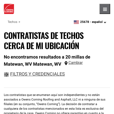
Hambu
25678 -
español
Techos
zipcode,
language
CONTRATISTAS DE TECHOS
CERCA DE MI UBICACIÓN
No encontramos resultados a 20 millas de
Cambiar
Matewan, WV
Matewan
,
WV
FILTROS Y CREDENCIALES
Los contratistas que se enumeran aquí son independientes y no están
asociados a Owens Corning Roofing and Asphalt, LLC ni a ninguna de sus
filiales (en su conjunto, “Owens Corning”). La decisión de contratar a
cualquiera de los contratistas mencionados en esta lista es exclusiva del
propietario de la casa. Owens Corning no ofrece garantías en cuanto a la