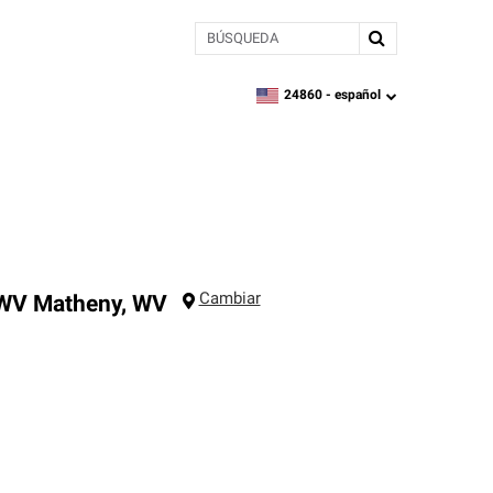
BÚSQUEDA
24860 -
español
zipcode,
language
Cambiar
 WV
Matheny
,
WV