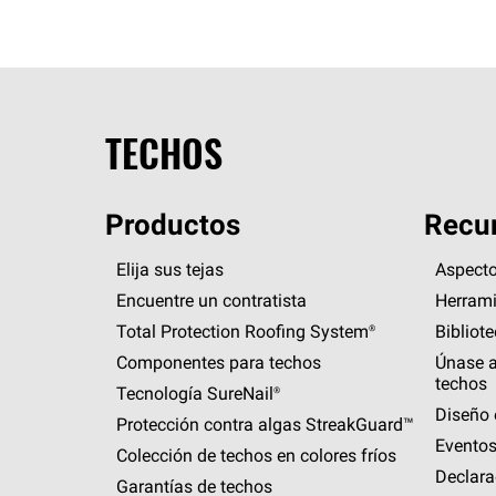
TECHOS
Productos
Recur
Elija sus tejas
Aspecto
Encuentre un contratista
Herrami
Total Protection Roofing
System®
Bibliot
Componentes para techos
Únase a
techos
Tecnología
SureNail®
Diseño 
Protección contra algas
StreakGuard™
Eventos
Colección de techos en colores fríos
Declara
Garantías de techos