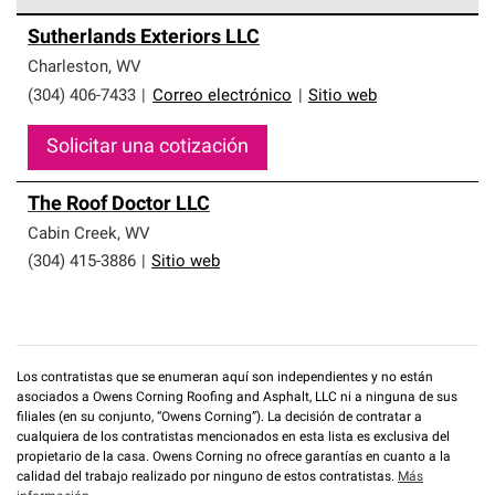
Los Contratistas Preferenciales de Owens Corning son
Sutherlands Exteriors LLC
parte de una red exclusiva de profesionales de techos
que cumplen con altos estándares y requisitos estrictos
Charleston
,
WV
de profesionalismo y confiabilidad.
(304) 406-7433
|
Correo electrónico
|
Sitio web
Solicitar una cotización
The Roof Doctor LLC
Cabin Creek
,
WV
(304) 415-3886
|
Sitio web
Los contratistas que se enumeran aquí son independientes y no están
asociados a Owens Corning Roofing and Asphalt, LLC ni a ninguna de sus
filiales (en su conjunto, “Owens Corning”). La decisión de contratar a
cualquiera de los contratistas mencionados en esta lista es exclusiva del
propietario de la casa. Owens Corning no ofrece garantías en cuanto a la
calidad del trabajo realizado por ninguno de estos contratistas.
Más