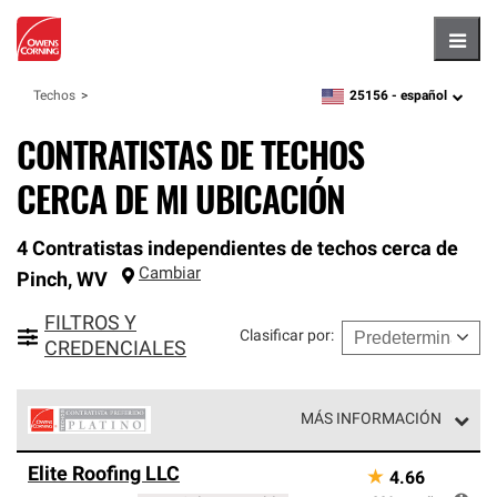
Hambu
25156 -
español
Techos
zipcode,
language
CONTRATISTAS DE TECHOS
CERCA DE MI UBICACIÓN
4 Contratistas independientes de techos cerca de
Cambiar
Pinch
,
WV
FILTROS Y
Clasificar por
:
CREDENCIALES
MÁS INFORMACIÓN
Los Contratistas Preferenciales Platinum de Owens
Elite Roofing LLC
★
4.66
Corning constituyen el nivel superior de nuestra red