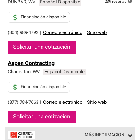
exclusiva y cumplen con estándares estrictos de
239
reseñas
DUNBAR
,
WV
Español Disponible
profesionalismo, confiabilidad y destreza incomparable.
Solo ellos pueden ofrecer nuestra mejor garantía de
Financiación disponible
sistemas de techos.
(304) 989-4792
|
Correo electrónico
|
Sitio web
Solicitar una cotización
Aspen Contracting
Charleston
,
WV
Español Disponible
Financiación disponible
(877) 784-7663
|
Correo electrónico
|
Sitio web
Solicitar una cotización
MÁS INFORMACIÓN