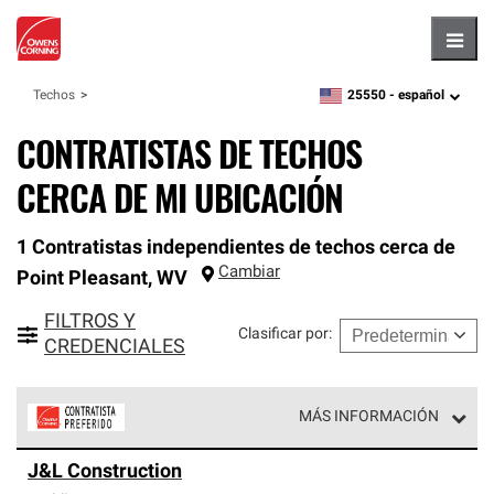
Hambu
25550 -
español
Techos
zipcode,
language
CONTRATISTAS DE TECHOS
CERCA DE MI UBICACIÓN
1 Contratistas independientes de techos cerca de
Cambiar
Point Pleasant
,
WV
FILTROS Y
Clasificar por
:
CREDENCIALES
MÁS INFORMACIÓN
Los Contratistas Preferenciales de Owens Corning son
J&L Construction
parte de una red exclusiva de profesionales de techos