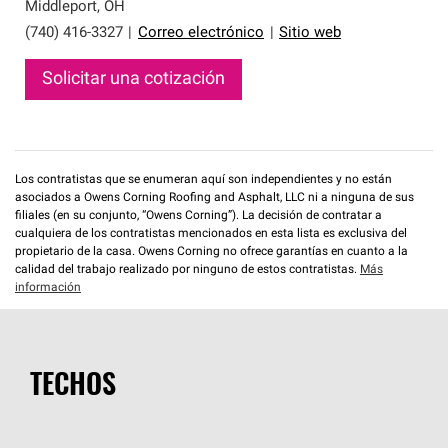
que cumplen con altos estándares y requisitos estrictos
Middleport
,
OH
de profesionalismo y confiabilidad.
(740) 416-3327
|
Correo electrónico
|
Sitio web
Solicitar una cotización
Los contratistas que se enumeran aquí son independientes y no están
asociados a Owens Corning Roofing and Asphalt, LLC ni a ninguna de sus
filiales (en su conjunto, “Owens Corning”). La decisión de contratar a
cualquiera de los contratistas mencionados en esta lista es exclusiva del
propietario de la casa. Owens Corning no ofrece garantías en cuanto a la
calidad del trabajo realizado por ninguno de estos contratistas.
Más
información
TECHOS