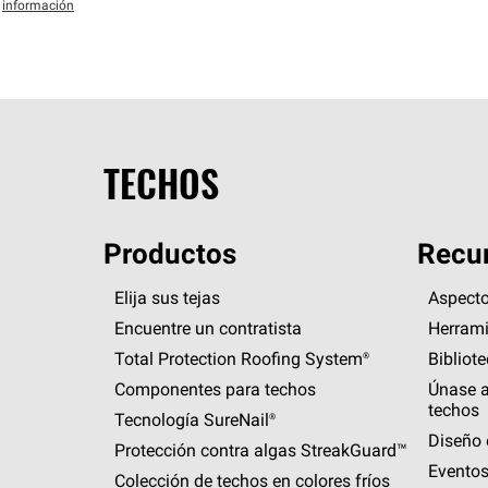
información
TECHOS
Productos
Recur
Elija sus tejas
Aspecto
Encuentre un contratista
Herrami
Total Protection Roofing
System®
Bibliot
Componentes para techos
Únase a
techos
Tecnología
SureNail®
Diseño 
Protección contra algas
StreakGuard™
Eventos
Colección de techos en colores fríos