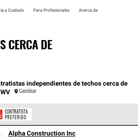
ía y Cuidado
Para Profesionales
Acerca de
S CERCA DE
tratistas independientes de techos cerca de
Cambiar
,
WV
ontratistas Preferenciales de Owens Corning son parte de una r
Alpha Construction Inc
en con altos estándares y requisitos estrictos de profesionalism