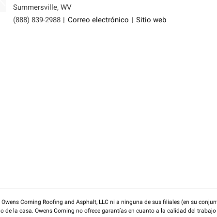
Summersville
,
WV
(888) 839-2988
|
Correo electrónico
|
Sitio web
wens Corning Roofing and Asphalt, LLC ni a ninguna de sus filiales (en su conjunt
rio de la casa. Owens Corning no ofrece garantías en cuanto a la calidad del trabajo