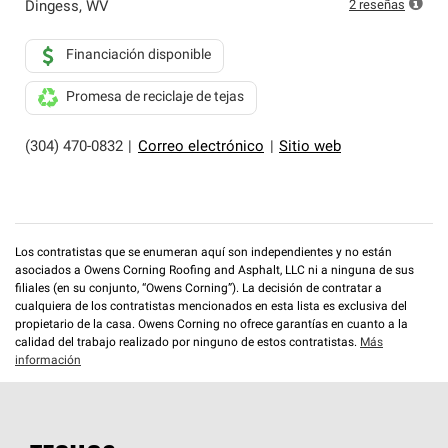
que cumplen con altos estándares y requisitos estrictos
2
reseñas
Dingess
,
WV
de profesionalismo y confiabilidad.
Financiación disponible
Promesa de reciclaje de tejas
(304) 470-0832
|
Correo electrónico
|
Sitio web
Los contratistas que se enumeran aquí son independientes y no están
asociados a Owens Corning Roofing and Asphalt, LLC ni a ninguna de sus
filiales (en su conjunto, “Owens Corning”). La decisión de contratar a
cualquiera de los contratistas mencionados en esta lista es exclusiva del
propietario de la casa. Owens Corning no ofrece garantías en cuanto a la
calidad del trabajo realizado por ninguno de estos contratistas.
Más
información