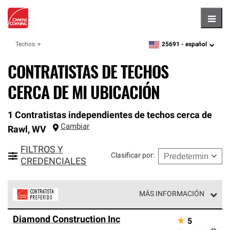
Hambu
25691 -
español
Techos
zipcode,
language
CONTRATISTAS DE TECHOS
CERCA DE MI UBICACIÓN
1 Contratistas independientes de techos cerca de
Cambiar
Rawl
,
WV
FILTROS Y
Clasificar por
:
CREDENCIALES
MÁS INFORMACIÓN
Los Contratistas Preferenciales de Owens Corning son
Diamond Construction Inc
★
5
parte de una red exclusiva de profesionales de techos