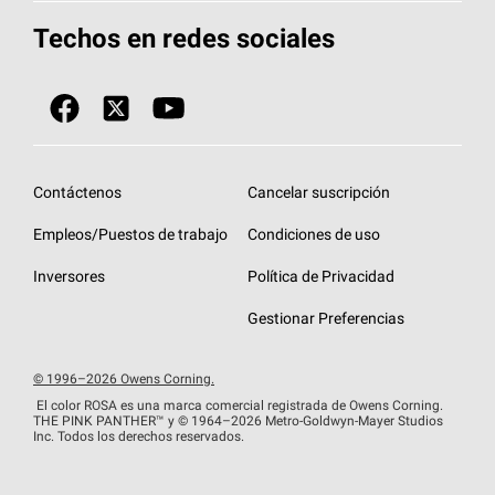
Herramientas de diseño y color
Llame al 1-800-GET
-
PINK®
Techos en redes sociales
Componentes para techos
Biblioteca de documentos
Contratistas de techos por ubicación
Tecnología
SureNail®
Únase a la red de contratistas de techos
Encuentre una tienda o encuentre un
Protección contra algas
StreakGuard™
distribuidor
Diseño en el techo
Contáctenos
Cancelar suscripción
Colección de techos en colores fríos
Financiamiento de techos
Empleos/Puestos de trabajo
Condiciones de uso
Eventos para contratistas
Garantías de techos
Inversores
Política de Privacidad
Declaración de rendimiento de la UE
Gestionar Preferencias
© 1996–2026 Owens Corning.
El color ROSA es una marca comercial registrada de Owens Corning.
THE PINK
PANTHER™
y © 1964–2026 Metro-Goldwyn-Mayer Studios
Inc. Todos los derechos reservados.