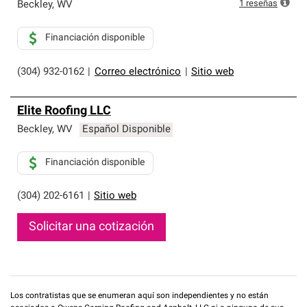
exclusiva y cumplen con estándares estrictos de
1
reseñas
Beckley
,
WV
profesionalismo, confiabilidad y destreza incomparable.
Solo ellos pueden ofrecer nuestra mejor garantía de
Financiación disponible
sistemas de techos.
(304) 932-0162
|
Correo electrónico
|
Sitio web
Elite Roofing LLC
Beckley
,
WV
Español Disponible
Financiación disponible
(304) 202-6161
|
Sitio web
Solicitar una cotización
Los contratistas que se enumeran aquí son independientes y no están