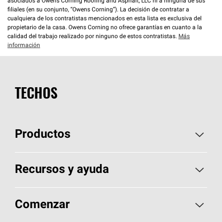
asociados a Owens Corning Roofing and Asphalt, LLC ni a ninguna de sus
filiales (en su conjunto, “Owens Corning”). La decisión de contratar a
cualquiera de los contratistas mencionados en esta lista es exclusiva del
propietario de la casa. Owens Corning no ofrece garantías en cuanto a la
calidad del trabajo realizado por ninguno de estos contratistas.
Más
información
TECHOS
Productos
Elija sus tejas
Recursos y ayuda
Encuentre un contratista
Aspectos básicos sobre techos
Comenzar
Total Protection Roofing
System®