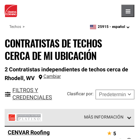
Hambu
25915 -
español
Techos
zipcode,
language
CONTRATISTAS DE TECHOS
CERCA DE MI UBICACIÓN
2 Contratistas independientes de techos cerca de
Cambiar
Rhodell
,
WV
FILTROS Y
Clasificar por
:
CREDENCIALES
MÁS INFORMACIÓN
Los Contratistas Preferenciales Platinum de Owens
CENVAR Roofing
★
5
Corning constituyen el nivel superior de nuestra red