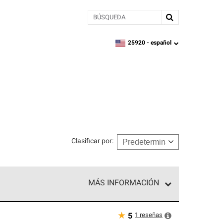
BÚSQUEDA
25920 -
español
zipcode,
language
Clasificar por
:
MÁS INFORMACIÓN
n el nivel superior de nuestra red exclusiva y
y destreza incomparable. Solo ellos pueden
★
1
reseñas
5