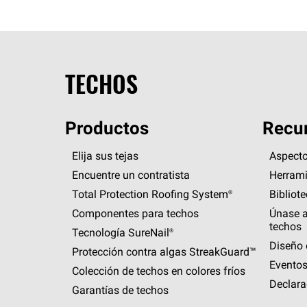
TECHOS
Productos
Recur
Elija sus tejas
Aspecto
Encuentre un contratista
Herrami
Total Protection Roofing
System®
Bibliot
Componentes para techos
Únase a
techos
Tecnología
SureNail®
Diseño 
Protección contra algas
StreakGuard™
Eventos
Colección de techos en colores fríos
Declara
Garantías de techos