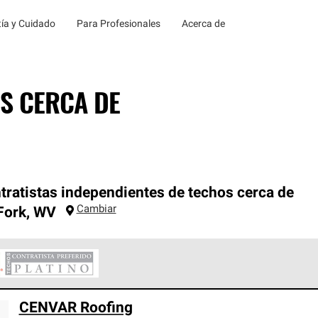
ía y Cuidado
Para Profesionales
Acerca de
S CERCA DE
tratistas independientes de techos cerca de
Cambiar
Fork
,
WV
ontratistas Preferenciales Platinum de Owens Corning constituye
CENVAR Roofing
en con estándares estrictos de profesionalismo, confiabilidad 