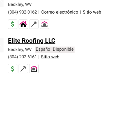
er nuestra mejor garantía de sistemas de techos.
Beckley
,
WV
(304) 932-0162
|
Correo electrónico
|
Sitio web
Elite Roofing LLC
Beckley
,
WV
Español Disponible
(304) 202-6161
|
Sitio web