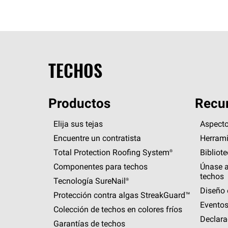
TECHOS
Productos
Recur
Elija sus tejas
Aspecto
Encuentre un contratista
Herrami
Total Protection Roofing
System®
Bibliot
Componentes para techos
Únase a
techos
Tecnología
SureNail®
Diseño 
Protección contra algas
StreakGuard™
Eventos
Colección de techos en colores fríos
Declara
Garantías de techos