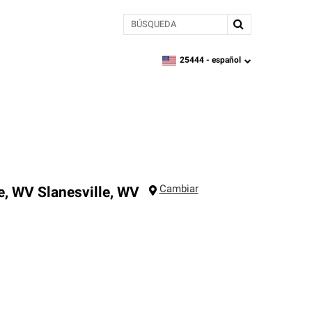
BÚSQUEDA
25444 -
español
zipcode,
language
Cambiar
e, WV
Slanesville
,
WV