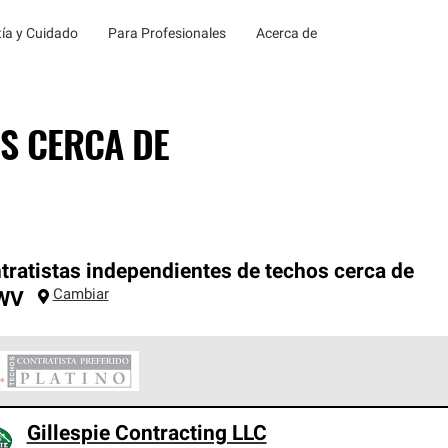
ía y Cuidado
Para Profesionales
Acerca de
S CERCA DE
tratistas independientes de techos cerca de
Cambiar
WV
ontratistas Preferenciales Platinum de Owens Corning constituye
Gillespie Contracting LLC
en con estándares estrictos de profesionalismo, confiabilidad 