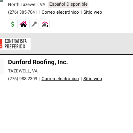
er nuestra mejor garantía de sistemas de techos.
North Tazewell
,
VA
Español Disponible
(276) 385-7041
|
Correo electrónico
|
Sitio web
ontratistas Preferenciales de Owens Corning son parte de una r
Dunford Roofing, Inc.
en con altos estándares y requisitos estrictos de profesionalism
TAZEWELL
,
VA
(276) 988-2309
|
Correo electrónico
|
Sitio web