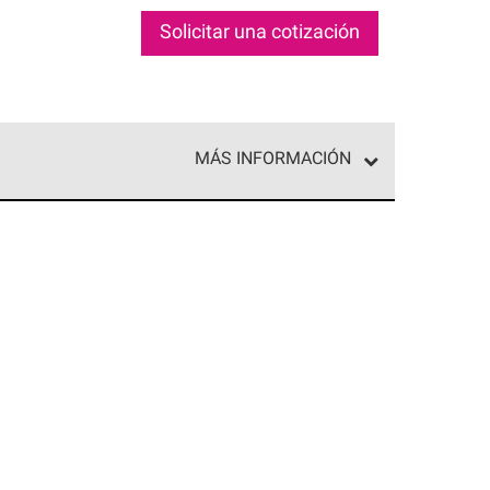
Solicitar una cotización
MÁS INFORMACIÓN
ed exclusiva de profesionales de techos que
o y confiabilidad.