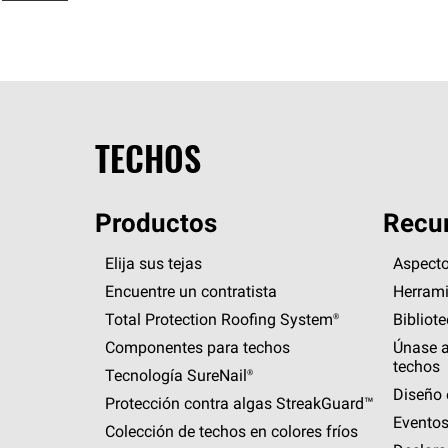
TECHOS
Productos
Recur
Elija sus tejas
Aspecto
Encuentre un contratista
Herrami
Total Protection Roofing
System®
Bibliot
Componentes para techos
Únase a
techos
Tecnología
SureNail®
Diseño 
Protección contra algas
StreakGuard™
Eventos
Colección de techos en colores fríos