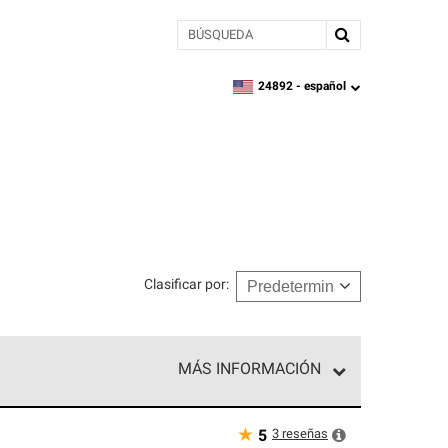
BÚSQUEDA
24892 -
español
zipcode,
language
Clasificar por
:
MÁS INFORMACIÓN
n el nivel superior de nuestra red exclusiva y
y destreza incomparable. Solo ellos pueden
★
3
reseñas
5