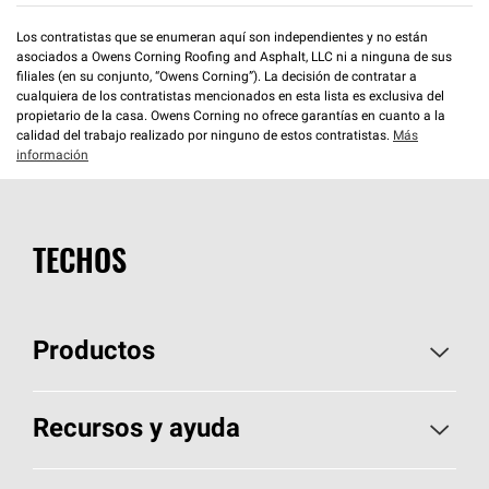
Los contratistas que se enumeran aquí son independientes y no están
asociados a Owens Corning Roofing and Asphalt, LLC ni a ninguna de sus
filiales (en su conjunto, “Owens Corning”). La decisión de contratar a
cualquiera de los contratistas mencionados en esta lista es exclusiva del
propietario de la casa. Owens Corning no ofrece garantías en cuanto a la
calidad del trabajo realizado por ninguno de estos contratistas.
Más
información
TECHOS
Productos
Elija sus tejas
Recursos y ayuda
Encuentre un contratista