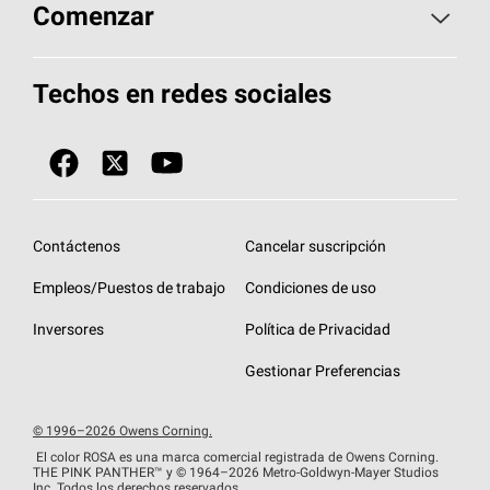
Aspectos básicos sobre techos
Comenzar
Total Protection Roofing
System®
Herramientas de diseño y color
Llame al 1-800-GET
-
PINK®
Techos en redes sociales
Componentes para techos
Biblioteca de documentos
Contratistas de techos por ubicación
Tecnología
SureNail®
Únase a la red de contratistas de techos
Encuentre una tienda o encuentre un
Protección contra algas
StreakGuard™
distribuidor
Diseño en el techo
Contáctenos
Cancelar suscripción
Colección de techos en colores fríos
Financiamiento de techos
Empleos/Puestos de trabajo
Condiciones de uso
Eventos para contratistas
Garantías de techos
Inversores
Política de Privacidad
Declaración de rendimiento de la UE
Gestionar Preferencias
© 1996–2026 Owens Corning.
El color ROSA es una marca comercial registrada de Owens Corning.
THE PINK
PANTHER™
y © 1964–2026 Metro-Goldwyn-Mayer Studios
Inc. Todos los derechos reservados.