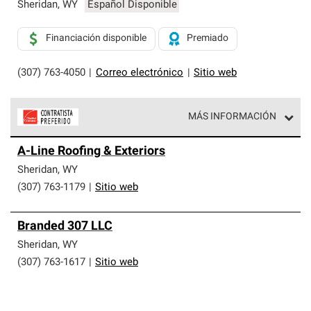
exclusiva y cumplen con estándares estrictos de
Sheridan
,
WY
Español Disponible
profesionalismo, confiabilidad y destreza incomparable.
Solo ellos pueden ofrecer nuestra mejor garantía de
Financiación disponible
Premiado
sistemas de techos.
(307) 763-4050
|
Correo electrónico
|
Sitio web
MÁS INFORMACIÓN
Los Contratistas Preferenciales de Owens Corning son
A-Line Roofing & Exteriors
parte de una red exclusiva de profesionales de techos
que cumplen con altos estándares y requisitos estrictos
Sheridan
,
WY
de profesionalismo y confiabilidad.
(307) 763-1179
|
Sitio web
Branded 307 LLC
Sheridan
,
WY
(307) 763-1617
|
Sitio web