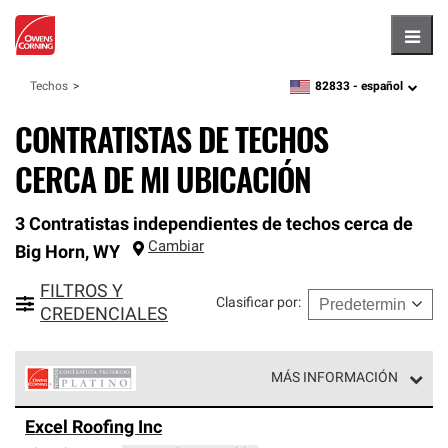
Hambu
82833 -
español
Techos
zipcode,
language
CONTRATISTAS DE TECHOS
CERCA DE MI UBICACIÓN
3 Contratistas independientes de techos cerca de
Cambiar
Big Horn
,
WY
FILTROS Y
Clasificar por
:
CREDENCIALES
MÁS INFORMACIÓN
Los Contratistas Preferenciales Platinum de Owens
Excel Roofing Inc
Corning constituyen el nivel superior de nuestra red