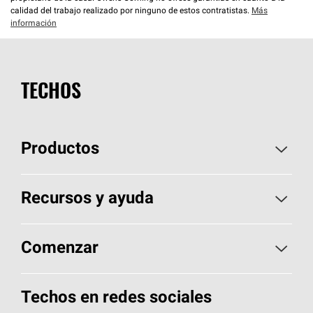
calidad del trabajo realizado por ninguno de estos contratistas.
Más
información
TECHOS
Productos
Elija sus tejas
Recursos y ayuda
Encuentre un contratista
Aspectos básicos sobre techos
Comenzar
Total Protection Roofing
System®
Herramientas de diseño y color
Llame al 1-800-GET
-
PINK®
Techos en redes sociales
Componentes para techos