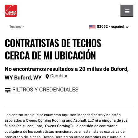
Hambu
82052 -
español
Techos
zipcode,
language
CONTRATISTAS DE TECHOS
CERCA DE MI UBICACIÓN
No encontramos resultados a 20 millas de Buford,
Cambiar
WY
Buford
,
WY
FILTROS Y CREDENCIALES
Los contratistas que se enumeran aquí son independientes y no están
asociados a Owens Corning Roofing and Asphalt, LLC ni a ninguna de sus
filiales (en su conjunto, “Owens Corning”). La decisión de contratar a
cualquiera de los contratistas mencionados en esta lista es exclusiva del
propietario de la casa. Owens Corning no ofrece garantías en cuanto a la