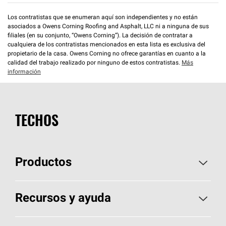
Los contratistas que se enumeran aquí son independientes y no están
asociados a Owens Corning Roofing and Asphalt, LLC ni a ninguna de sus
filiales (en su conjunto, “Owens Corning”). La decisión de contratar a
cualquiera de los contratistas mencionados en esta lista es exclusiva del
propietario de la casa. Owens Corning no ofrece garantías en cuanto a la
calidad del trabajo realizado por ninguno de estos contratistas.
Más
información
TECHOS
Productos
Elija sus tejas
Recursos y ayuda
Encuentre un contratista