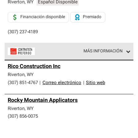
exclusiva y cumplen con estándares estrictos de
Riverton
,
WY
Español Disponible
profesionalismo, confiabilidad y destreza incomparable.
Solo ellos pueden ofrecer nuestra mejor garantía de
Financiación disponible
Premiado
sistemas de techos.
(307) 237-4189
MÁS INFORMACIÓN
Los Contratistas Preferenciales de Owens Corning son
Rico Construction Inc
parte de una red exclusiva de profesionales de techos
que cumplen con altos estándares y requisitos estrictos
Riverton
,
WY
de profesionalismo y confiabilidad.
(307) 851-4767
|
Correo electrónico
|
Sitio web
Rocky Mountain Applicators
Riverton
,
WY
(307) 856-0075