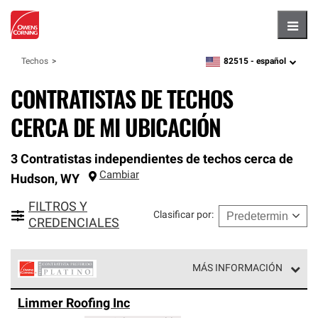
Hambu
82515 -
español
Techos
zipcode,
language
CONTRATISTAS DE TECHOS
CERCA DE MI UBICACIÓN
3 Contratistas independientes de techos cerca de
Cambiar
Hudson
,
WY
FILTROS Y
Clasificar por
:
CREDENCIALES
MÁS INFORMACIÓN
Los Contratistas Preferenciales Platinum de Owens
Limmer Roofing Inc
Corning constituyen el nivel superior de nuestra red