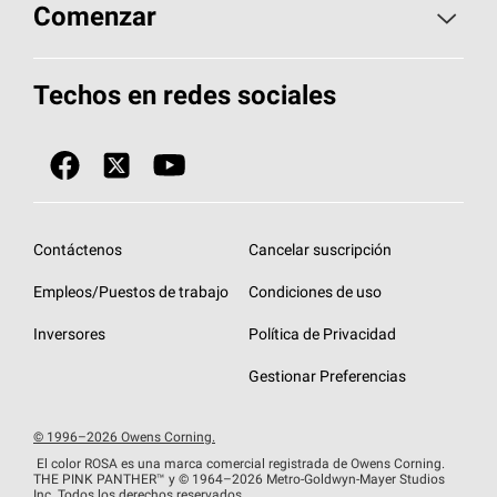
Aspectos básicos sobre techos
Comenzar
Total Protection Roofing
System®
Herramientas de diseño y color
Llame al 1-800-GET
-
PINK®
Techos en redes sociales
Componentes para techos
Biblioteca de documentos
Contratistas de techos por ubicación
Tecnología
SureNail®
Únase a la red de contratistas de techos
Encuentre una tienda o encuentre un
Protección contra algas
StreakGuard™
distribuidor
Diseño en el techo
Contáctenos
Cancelar suscripción
Colección de techos en colores fríos
Financiamiento de techos
Empleos/Puestos de trabajo
Condiciones de uso
Eventos para contratistas
Garantías de techos
Inversores
Política de Privacidad
Declaración de rendimiento de la UE
Gestionar Preferencias
© 1996–2026 Owens Corning.
El color ROSA es una marca comercial registrada de Owens Corning.
THE PINK
PANTHER™
y © 1964–2026 Metro-Goldwyn-Mayer Studios
Inc. Todos los derechos reservados.