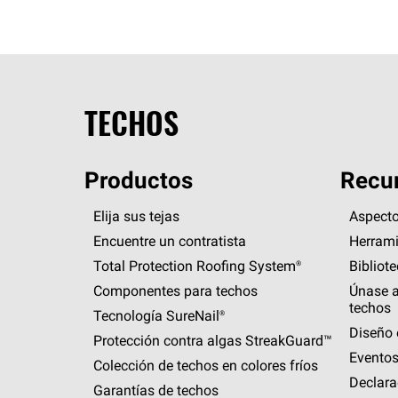
TECHOS
Productos
Recur
Elija sus tejas
Aspecto
Encuentre un contratista
Herrami
Total Protection Roofing
System®
Bibliot
Componentes para techos
Únase a
techos
Tecnología
SureNail®
Diseño 
Protección contra algas
StreakGuard™
Eventos
Colección de techos en colores fríos
Declara
Garantías de techos