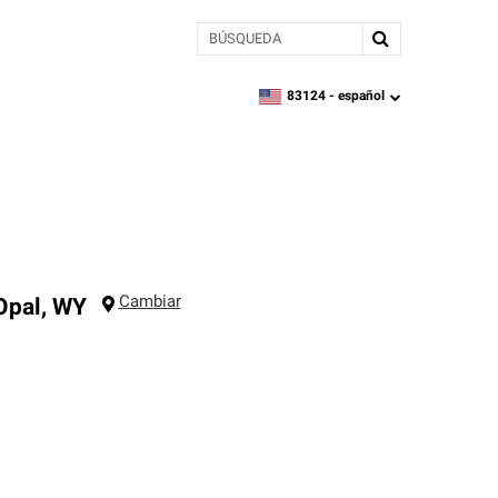
BÚSQUEDA
83124 -
español
zipcode,
language
Cambiar
Opal
,
WY