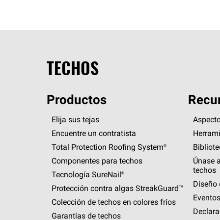
TECHOS
Productos
Recur
Elija sus tejas
Aspecto
Encuentre un contratista
Herrami
Total Protection Roofing
System®
Bibliot
Componentes para techos
Únase a
techos
Tecnología
SureNail®
Diseño 
Protección contra algas
StreakGuard™
Eventos
Colección de techos en colores fríos
Declara
Garantías de techos