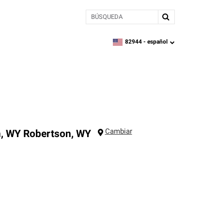
BÚSQUEDA
82944 -
español
zipcode,
language
Cambiar
n, WY
Robertson
,
WY