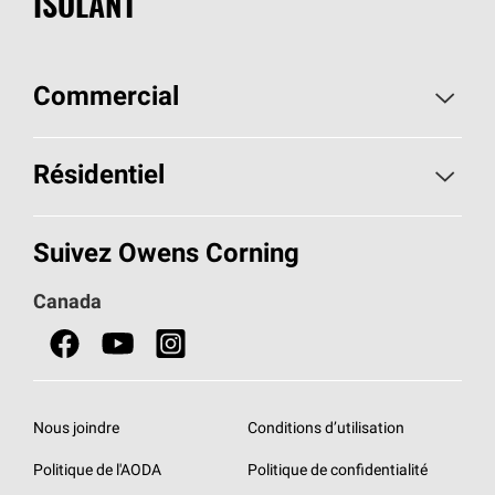
ISOLANT
Commercial
Page d'accueil - Commercial
Résidentiel
Produits pour usage commercial
Page d'accueil - Résidentiel
Suivez Owens Corning
Bibliothèque de documentation - Canada
Produits pour usage résidentiel
Canada
Nous joindre
Isolant
AttiCat
MD
Trouver un détaillant
Nous joindre
Conditions d’utilisation
Nous joindre
Politique de l'AODA
Politique de confidentialité