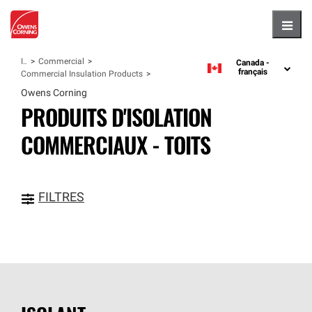
Hambu
Isolants
Commercial
Canada -
language
français
Commercial Insulation Products
Owens Corning
PRODUITS D'ISOLATION
COMMERCIAUX - TOITS
FILTRES