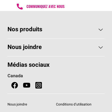
COMMUNIQUEZ AVEC NOUS
Nos produits
Toiture
Nous joindre
Isolants pour usage résidentiel
Composez le 1 800 438-7465
Médias sociaux
Isolants pour usage commercial
Canada
Portes
Fiches signalétiques de sécurité du produit
Nous joindre
Conditions d’utilisation