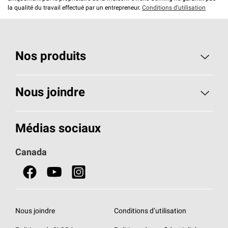
la qualité du travail effectué par un entrepreneur.
Conditions d’utilisation
Nos produits
Toiture
Nous joindre
Isolants pour usage résidentiel
Composez le 1 800 438-7465
Médias sociaux
Isolants pour usage commercial
Canada
Portes
Fiches signalétiques de sécurité du produit
Nous joindre
Conditions d’utilisation