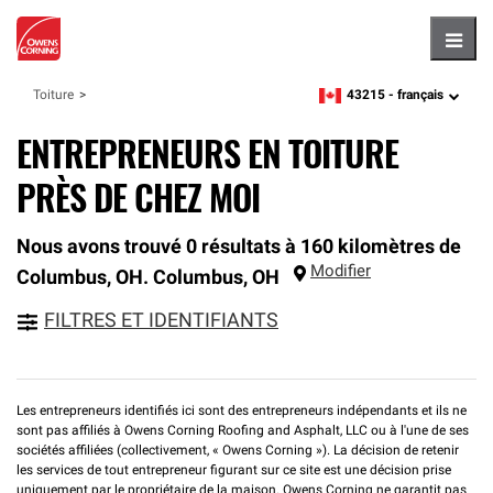
Hambu
43215 -
français
Toiture
zipcode,
language
ENTREPRENEURS EN TOITURE
PRÈS DE CHEZ MOI
Nous avons trouvé 0 résultats à 160 kilomètres de
Modifier
Columbus, OH.
Columbus
,
OH
FILTRES ET IDENTIFIANTS
Les entrepreneurs identifiés ici sont des entrepreneurs indépendants et ils ne
sont pas affiliés à Owens Corning Roofing and Asphalt, LLC ou à l'une de ses
sociétés affiliées (collectivement, « Owens Corning »). La décision de retenir
les services de tout entrepreneur figurant sur ce site est une décision prise
uniquement par le propriétaire de la maison. Owens Corning ne garantit pas