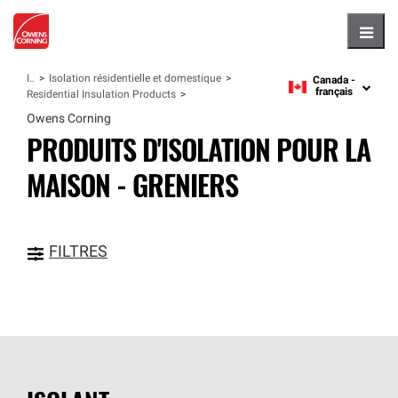
Hambu
Isolants
Isolation résidentielle et domestique
Canada -
language
français
Residential Insulation Products
Owens Corning
PRODUITS D'ISOLATION POUR LA
MAISON - GRENIERS
FILTRES