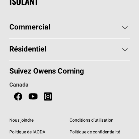
ISOLANT
Commercial
Page d'accueil - Commercial
Résidentiel
Produits pour usage commercial
Page d'accueil - Résidentiel
Suivez Owens Corning
Bibliothèque de documentation - Canada
Produits pour usage résidentiel
Canada
Nous joindre
Isolant
AttiCat
MD
Trouver un détaillant
Nous joindre
Conditions d’utilisation
Nous joindre
Politique de l'AODA
Politique de confidentialité