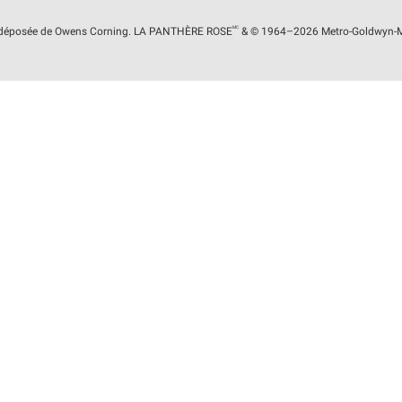
MC
 déposée de Owens Corning. LA PANTHÈRE
ROSE
& © 1964–2026 Metro-Goldwyn-May