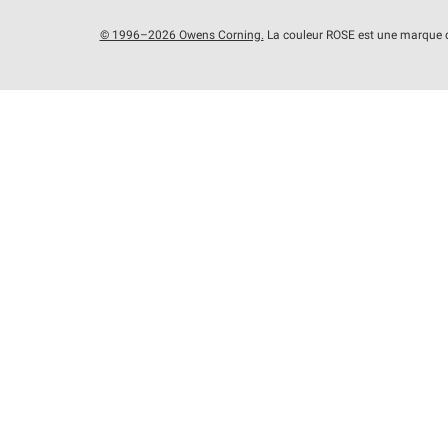
© 1996–2026 Owens Corning.
La couleur ROSE est une marque