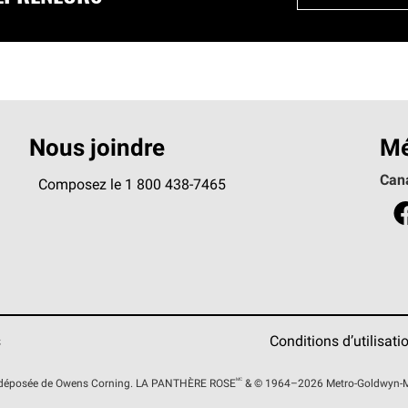
Nous joindre
Mé
Can
Composez le 1 800 438-7465
s
Conditions d’utilisati
MC
 déposée de Owens Corning. LA PANTHÈRE
ROSE
& © 1964–2026 Metro-Goldwyn-May