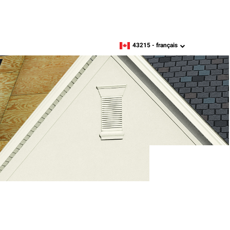
43215 -
français
zipcode,
language